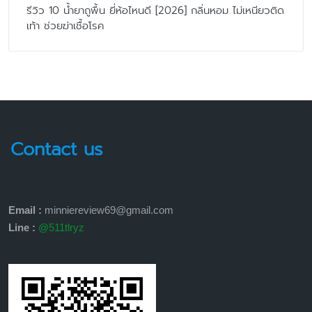
Contact us
Email :
minniereview69@gmail.com
Line :
@511tlryz