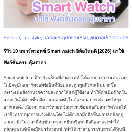
Fashion
Lifestyle
มือถือและอุปกรณ์เสริม
สินค้าอิเล็กทรอนิกส์
Posted
in
รีวิว 10 สมาร์ทวอทช์ Smart watch ยี่ห้อไหนดี [2026] น่าใช้
ฟังก์ชั่นครบ คุ้มราคา
Smart watch นาฬิกาอัจฉริยะที่สามารถทำได้มากกว่าการแค่ดูเวลา
ในปัจจุบันสมาร์ทวอทช์เป็นที่นิยมและถูกพูดถึงกันเพิ่มมากขึ้น
เพราะเป็นสิ่งอำนวยความสะดวกให้แก่ผู้ใช้งาน ทำให้ดำเนินชีวิตใน
แต่ละวันได้ง่ายขึ้น มีความคล่องตัวไม่ต้องพกอุปกรณ์ต่างๆให้ยุ่ง
ยากเลยค่ะ เนื่องจากสมาร์ทวอทช์สมารถเชื่อมต่อกับสมาร์ทโฟนได้
เราจึงทราบทุกการแจ้งเตือนโดยไม่ต้องยกมือถือขึ้นมาปลดล็อกดู
เลยค่ะ ยิ่งในเวลาที่คับขัน การจะหยิบหรือหามือถืออาจจะทำได้
ทุลักทุเล แต่เพียงมีสมาร์ทวอทช์ ก็ทำให้เราสามารถรับสายได้ทันที