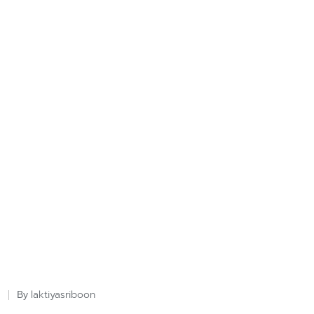
laktiyasriboon
By
Posted