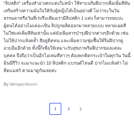
ไม่ให้ปากแห้งคล้ำ สีอยู่ติดทน และเพิ่มความชุ่มชื้นให้ริมฝีปากดู
อวบอิ่มอีกด้วย ทั้งนี้ก็เพื่อให้เหมาะกับสุขภาพริมฝีปากของแต่ละ
บุคคล จึงถือว่าเป็นอีกไอเทมที่สาวๆ ต้องพกติดกระเป๋าในทุกวัน วันนี้
มินนี่รีวิว จะมาแนะนำ 10 ลิปสติก แบรนด์ไหนดี ปากไม่แห้งดำ ไม่
ติดแมสก์ ตามมาดูกันเลยค่ะ
laktiyasriboon
By
Posted
by
Posts
2
1
NEXT
pagination
PAGE
ค้นหา
ค้นหา