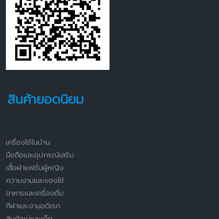
สินค้ายอดนิยม
เครื่องใช้ในบ้าน
มือถือและอุปกรณ์เสริม
เสื้อผ้าแฟชั่นผู้หญิง
ความงามและของใช้
อาหารและเครื่องดื่ม
กีฬาและงานอดิเรก
สินค้าแม่และเด็ก
กล้องและอุปกรณ์ถ่ายภาพ
ร้องเท้าผู้หญิง
คอมพิวเตอร์และแล็ปท็อป