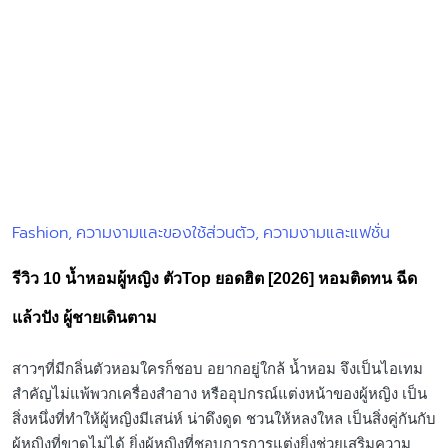
Fashion
ความงามและของใช้ส่วนตัว
ความงามและแฟชั่น
Posted
in
รีวิว 10 น้ำหอมผู้หญิง ตัวTop ยอดฮิต [2026] หอมติดทน ฉีด
แล้วปัง ผู้ชายเดินตาม
สาวๆที่มีกลิ่นตัวหอมใครก็ชอบ อยากอยู่ใกล้ น้ำหอม จึงเป็นไอเทม
สำคัญไม่แพ้พวกเครื่องสำอาง หรืออุปกรณ์แต่งหน้าของผู้หญิง เป็น
สิ่งหนึ่งที่ทำให้ผู้หญิงมีเสน่ห์ น่าดึงดูด ชวนให้หลงใหล เป็นสิ่งคู่กันกับ
ผู้หญิงที่ขาดไม่ได้ ยิ่งผู้หญิงที่ชอบการการแต่งยิ่งช่วยเสริมความ
มั่นใจ ทำให้ดูสวยขึ้นไปอีก เรียกได้ว่าสร้างเสน่ห์ให้กับคนรอบข้าง
ได้อย่างน่าประทับใจ น้ำหอมค่อนข้างที่จะมีหลากหลายกลิ่น ควร
เลือกกลิ่นที่เราชื่นชอบ เราได้รวบรวม 10 น้ำหอมผู้หญิง ยี่ห้อไหนดี
2024 ตัวTop ยอดฮิต หอมติดทน ฉีดแล้วปัง ผู้ชายเดินตาม เป็น
Wish List ให้สาวไปซื้อตามกัน แอบกระซิบบอกเลยว่าทุกตัวที่คัดมา