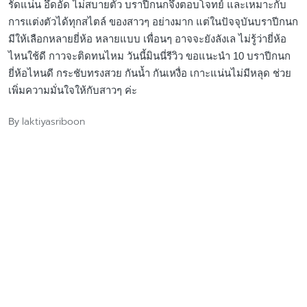
รัดแน่น อึดอัด ไม่สบายตัว บราปีกนกจึงตอบโจทย์ และเหมาะกับ
การแต่งตัวได้ทุกสไตล์ ของสาวๆ อย่างมาก แต่ในปัจจุบันบราปีกนก
มีให้เลือกหลายยี่ห้อ หลายแบบ เพื่อนๆ อาจจะยังลังเล ไม่รู้ว่ายี่ห้อ
ไหนใช้ดี กาวจะติดทนไหม วันนี้มินนี่รีวิว ขอแนะนำ 10 บราปีกนก
ยี่ห้อไหนดี กระชับทรงสวย กันน้ำ กันเหงื่อ เกาะแน่นไม่มีหลุด ช่วย
เพิ่มความมั่นใจให้กับสาวๆ ค่ะ
laktiyasriboon
By
Posted
by