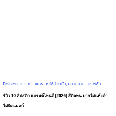
Fashion
ความงามและของใช้ส่วนตัว
ความงามและแฟชั่น
Posted
in
รีวิว 10 ลิปสติก แบรนด์ไหนดี [2026] สีติดทน ปากไม่แห้งดำ
ไม่ติดแมสก์
“ลิปสติก” เครื่องสำอางตกแต่งใบหน้า ใช้ทาบนริมฝีปากเพื่อเพิ่มสีสัน
เสริมสร้างความมั่นใจให้กับผู้หญิงได้เป็นอย่างดี ไม่ว่าจะในวัน
ธรรมดาหรือวันที่เร่งรีบเพียงเรามีลิปสติก 1 แท่ง ก็สามารถพบปะ
ผู้คนได้อย่างไม่เคอะเขิน ลิปถูกผลิตออกมาหลายแบบ หลายเฉดสี
ไม่ใช่แค่เพิ่มสีสันเท่านั้น แต่ยังเพิ่มสารบำรุงฝีปากต่างๆอีกด้วย เช่น