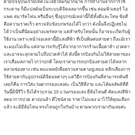
ด้วยปัจจุบันเรามีเทคโนโลยีใหม่ๆมากมาย การทำงานจากการใช้
กระดาษ ก็มีแปลผันเป็นระบบดิจิดอลมากขึ้น เช่น คอมพิวเตอร์ ไอ
แพด สมาร์ทโฟน หรืออื่นๆ ซึ่งอุปกรณ์เหล่านี้ก็มีทั้งดีและโทษ ข้อดี
คือความรวดเร็ว ตรวจจับข้อบกพร่องได้ไวกว่า ดังนั้นจึงปฏิเสธไม่
ได้ว่าเป็นที่นิยมอย่างแพร่หลาย แต่สำหรับโทษนั้น ก็อาจจะเกิดกับผู้
ใช้งาน เพราะหน้าจอเหล่านี้มีแสงสีฟ้า ที่เป็นพิษต่อสายตา ถึงแม้เรา
จะมองไม่เห็น แต่สามารถรับรู้ได้จากอาการกร้ามเนื้อตาล้า ปวดตา
และอาจจะลุกลามไปถึงปวดหัวได้ ดังนี้ควรป้องกันไม่ให้สายตาของ
เราเสื่อมสภาพไวกว่าปกติ โดยเราสามารถปกป้องสายตาได้หลาก
หลายช่องทาง เช่น พบแพทย์เพื่อตรวจสายตาอยู่เสมอ หลีกเลี่ยงการ
ใช้สายตากับอุปกรณ์ดิจิตอลต่างๆ แต่วิธีการป้องกันที่สามารถทันที
เลยก็คือ การใส่แว่นตากรองแสงค่ะ เป็นวิธีที่ง่าย และได้ผลลัพธ์ที่ดี
วันนี้มินี่รีวิว จึงได้รวบรวม 10 แว่นกรองแสง ยี่ห้อไหนดี ตัดแสงสีฟ้า
ลดอาการปวด ตาอ่อนล้า ดีไซน์สวย ราคาไม่แพง มาไว้ให้คุณเลือก
แล้ว จะมียี่ห้อไหน ทรงไหนถูกใจกันบ้าง ตามพวกเรามากันเลยค่ะ