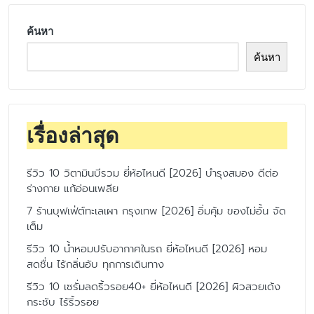
เรื่องล่าสุด
รีวิว 10 วิตามินบีรวม ยี่ห้อไหนดี [2026] บำรุงสมอง ดีต่อ
ร่างกาย แก้อ่อนเพลีย
7 ร้านบุฟเฟ่ต์ทะเลเผา กรุงเทพ [2026] อิ่มคุ้ม ของไม่อั้น จัด
เต็ม
รีวิว 10 น้ำหอมปรับอากาศในรถ ยี่ห้อไหนดี [2026] หอม
สดชื่น ไร้กลิ่นอับ ทุกการเดินทาง
รีวิว 10 เซรั่มลดริ้วรอย40+ ยี่ห้อไหนดี [2026] ผิวสวยเด้ง
กระชับ ไร้ริ้วรอย
รีวิว 10 น้ำยาถูพื้น ยี่ห้อไหนดี [2026] กลิ่นหอม ไม่เหนียวติด
เท้า ช่วยฆ่าเชื้อโรค