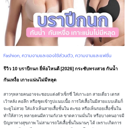
Fashion
ความงามและของใช้ส่วนตัว
ความงามและแฟชั่น
Posted
in
รีวิว 10 บราปีกนก ยี่ห้อไหนดี [2026] กระชับทรงสวย กันน้ำ
กันเหงื่อ เกาะแน่นไม่มีหลุด
สาวๆหลายคนอาจจะชอบแต่งตัวเซ็กซี่ ใส่เกาะอก สายเดี่ยว เดรส
เว้าหลัง คอลึก หรือชุดเข้ารูปแนบเนื้อ การใส่เสื้อในมีสายแบบเดิมก็
จะดูไม่สวย ใส่แล้วเห็นสายเสื้อชั้นใน ตะขอ หรือเห็นรอยเสื้อชั้นใน
ทำให้สาวๆ หลายคนมีความกังวล ขาดความมั่นใจ หรือบางคนอาจมี
ปัญหาทางสุขภาพ ไม่สามารถใส่เสื้อชั้นในนานๆ ได้ เพราะเกิดการ