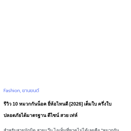
Fashion
ยานยนต์
Posted
in
รีวิว 10 หมวกกันน็อค ยี่ห้อไหนดี [2026] เต็มใบ ครึ่งใบ
ปลอดภัยได้มาตรฐาน ดีไซน์ สวย เท่ห์
สำหรับสายนักบิด สายแว๊น ไอเท็มที่ขาดไม่ได้เลยคือ “หมวกกัน
น็อค” เพราะเป็นอุปกรณ์สวมใส่ศรีษะ เพื่อลดและป้องกันอันตรายบน
ท้องถนนได้ดี ยิ่งมีการรณรงค์ให้ผู้คนสวมใส่หมวกกันน็อคเป็น
ประจำ เนื่องจากยอดการเกิดอุบัติเหตุจากรถจักรยานยนต์เพิ่มขึ้น
เรื่อยๆ จนเยอะเป็นอันดับต้นของประเทศไทย ในผู้ที่ไม่สวมใส่หมวก