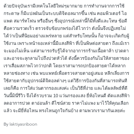
ด้วยปัจจุบันเรามีเทคโนโลยีใหม่ๆมากมาย การทำงานจากการใช้
กระดาษ ก็มีแปลผันเป็นระบบดิจิดอลมากขึ้น เช่น คอมพิวเตอร์ ไอ
แพด สมาร์ทโฟน หรืออื่นๆ ซึ่งอุปกรณ์เหล่านี้ก็มีทั้งดีและโทษ ข้อดี
คือความรวดเร็ว ตรวจจับข้อบกพร่องได้ไวกว่า ดังนั้นจึงปฏิเสธไม่
ได้ว่าเป็นที่นิยมอย่างแพร่หลาย แต่สำหรับโทษนั้น ก็อาจจะเกิดกับผู้
ใช้งาน เพราะหน้าจอเหล่านี้มีแสงสีฟ้า ที่เป็นพิษต่อสายตา ถึงแม้เรา
จะมองไม่เห็น แต่สามารถรับรู้ได้จากอาการกร้ามเนื้อตาล้า ปวดตา
และอาจจะลุกลามไปถึงปวดหัวได้ ดังนี้ควรป้องกันไม่ให้สายตาของ
เราเสื่อมสภาพไวกว่าปกติ โดยเราสามารถปกป้องสายตาได้หลาก
หลายช่องทาง เช่น พบแพทย์เพื่อตรวจสายตาอยู่เสมอ หลีกเลี่ยงการ
ใช้สายตากับอุปกรณ์ดิจิตอลต่างๆ แต่วิธีการป้องกันที่สามารถทันที
เลยก็คือ การใส่แว่นตากรองแสงค่ะ เป็นวิธีที่ง่าย และได้ผลลัพธ์ที่ดี
วันนี้มินี่รีวิว จึงได้รวบรวม 10 แว่นกรองแสง ยี่ห้อไหนดี ตัดแสงสีฟ้า
ลดอาการปวด ตาอ่อนล้า ดีไซน์สวย ราคาไม่แพง มาไว้ให้คุณเลือก
แล้ว จะมียี่ห้อไหน ทรงไหนถูกใจกันบ้าง ตามพวกเรามากันเลยค่ะ
laktiyasriboon
By
Posted