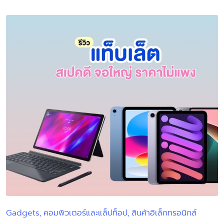
by
Gadgets
คอมพิวเตอร์และแล็ปท็อป
สินค้าอิเล็กทรอนิกส์
Posted