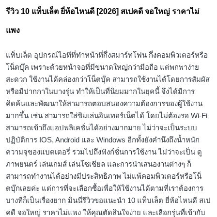
in
รีวิว 10 แท็บเล็ต ยี่ห้อไหนดี [2026] สเปคดี จอใหญ่ ราคาไม่
แพง
แท็บเล็ต อุปกรณ์ไอทีที่ทำหน้าที่กึ่งสมาร์ทโฟน กึ่งคอมพิวเตอร์หรือ
โน็ตบุ๊ค เพราะด้วยหน้าจอที่มีขนาดใหญ่กว่ามือถือ แต่พกพาง่าย
สะดวก ใช้งานได้คล่องกว่าโน็ตบุ๊ค สามารถใช้งานได้โดยการสัมผัส
หรือมีปากกาในบางรุ่น ทำให้เป็นที่นิยมมากในยุคนี้ จึงได้มีการ
คิดค้นและพัฒนาให้สามารถตอบสนองความต้องการของผู้ใช้งาน
มากขึ้น เช่น สามารถใส่ซิมเล่นอินเทอร์เน็ตได้ โดยไม่ต้องรอ Wi-Fi
สามารถเข้าถึงแอปพลิเคชั่นได้อย่างมากมาย ไม่ว่าจะเป็นระบบ
ปฏิบัติการ IOS, Android และ Windows อีกทั้งยังคำนึงถึงน้ำหนัก
ความจุของแบตเตอรี่ รวมไปถึงฟังก์ชั่นการใช้งาน ไม่ว่าจะเป็น ดู
ภาพยนตร์ เล่นเกมส์ เล่นโซเชียล และการนำเสนองานต่างๆ ก็
สามารถทำงานได้อย่างมีประสิทธิภาพ ไม่แพ้คอมพิวเตอร์หรือโน็
ตบุ๊กเลยค่ะ แต่การที่จะเลือกซื้อเพื่อให้ใช้งานได้ตามที่เราต้องการ
บางทีก็เป็นเรื่องยาก มินนี่รีวิวขอแนะนำ 10 แท็บเล็ต ยี่ห้อไหนดี สเป
คดี จอใหญ่ ราคาไม่แพง ให้คุณตัดสินใจง่าย และเลือกรุ่นที่เข้ากับ