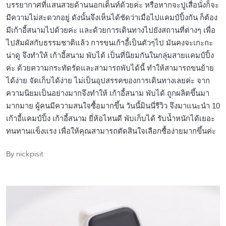
บรรยากาศที่แสนสวยด้านนอกเต็นท์ด้วยค่ะ หรือหากจะปูเสื่อนั่งก็จะ
มีความไม่สะดวกอยู่ ดังนั้นจึงเห็นได้ชัดว่าเมื่อไปแคมป์ปิ้งกัน ก็ต้อง
มีเก้าอี้สนามไปด้วยค่ะ และด้วยการเดินทางไปยังสถานที่ต่างๆ เพื่อ
ไปสัมผัสกับธรรมชาติแล้ว การขนเก้าอี้เป็นตัวๆไป มันคงจะเกะกะ
น่าดู จึงทำให้ เก้าอี้สนาม พับได้ เป็นที่นิยมกันในกลุ่มสายแคมป์ปิ้ง
ค่ะ ด้วยความกระทัดรัดและสามารถพับได้นี้ ทำให้สามารถขนย้าย
ได้ง่าย จัดเก็บได้ง่าย ไม่เป็นอุปสรรคของการเดินทางเลยค่ะ จาก
ความนิยมเป็นอย่างมากจึงทำให้ เก้าอี้สนาม พับได้ ถูกผลิตขึ้นมา
มากมาย ผู้คนมีความสนใจซื้อมากขึ้น วันนี้มินนี่รีวิว จึงมาแนะนำ 10
เก้าอี้แคมป์ปิ้ง เก้าอี้สนาม ยี่ห้อไหนดี พับเก็บได้ รับน้ำหนักได้เยอะ
ทนทานแข็งแรง เพื่อให้คุณสามารถตัดสินใจเลือกซื้อง่ายมากขึ้นค่ะ
nickpisit
By
Posted
by