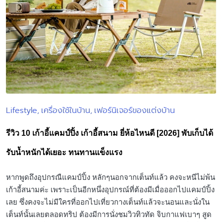
Lifestyle
เครื่องใช้ในบ้าน
เฟอร์นิเจอร์ของแต่งบ้าน
Posted
in
รีวิว 10 เก้าอี้แคมป์ปิ้ง เก้าอี้สนาม ยี่ห้อไหนดี [2026] พับเก็บได้
รับน้ำหนักได้เยอะ ทนทานแข็งแรง
หากพูดถึงอุปกรณืแคมป์ปิ้ง หลักๆนอกจากเต็นท์แล้ว คงจะหนีไม่พ้น
เก้าอี้สนามค่ะ เพราะเป็นอีกหนึ่งอุปกรณ์ที่ต้องมีเมื่อออกไปแคมป์ปิ้ง
เลย ซึ่งคงจะไม่มีใครที่ออกไปเที่ยวกางเต็นท์แล้วจะนอนและนั่งใน
เต็นท์นั้นเลยตลอดทริป ต้องมีการนั่งชมวิวทิวทัด จิบกาแฟเบาๆ สูด