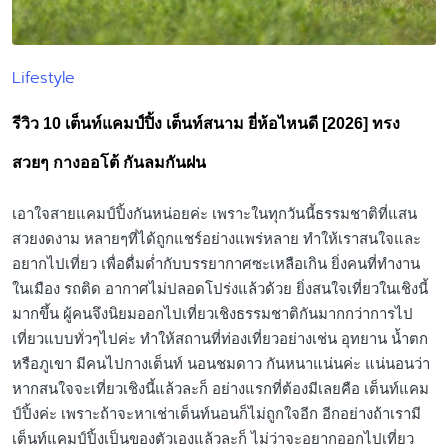
Lifestyle
Posted
in
รีวิว 10 เต็นท์แคมป์ปิ้ง เต็นท์สนาม ยี่ห้อไหนดี [2026] ทรง
สวยๆ กางออโต้ กันลมกันฝน
เอาใจสายแคมป์ปิ้งกันหน่อยค่ะ เพราะในทุกวันนี้ธรรมชาติที่แสน
สวยงดงาม หลายๆที่ได้ถูกแชร์อย่างแพร่หลาย ทำให้เราสนใจและ
อยากไปเที่ยว เพื่อดื่มด่ำกับบรรยากาศซะเหลือเกิน ยิ่งคนที่ทำงาน
ในเมือง รถติด อากาศไม่ปลอดโปร่งแล้วด้วย ยิ่งสนใจเที่ยวในเชิงนี้
มากขึ้น ผู้คนจึงนิยมออกไปเที่ยวเชิงธรรมชาติกันมากกว่าการไป
เที่ยวแบบทั่วๆไปค่ะ ทำให้สถานที่ท่องเที่ยวอย่างเช่น อุทยาน น้ำตก
หรือภูเขา มีคนไปกางเต็นท์ นอนชมดาว กันหนาแน่นค่ะ แน่นอนว่า
หากสนใจจะเที่ยวเชิงนี้แล้วละก็ อย่างแรกที่ต้องมีเลยคือ เต็นท์แคม
ป์ปิ้งค่ะ เพราะถ้าจะหาเช่าเต็นท์นอนก็ไม่ถูกใจอีก อีกอย่างถ้าเรามี
เต็นท์แคมป์ปิ้งเป็นของตัวเองแล้วละก็ ไม่ว่าจะอยากออกไปเที่ยว