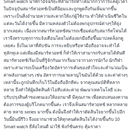
Smart watch นาฬิกาอัจฉริยะที่สามารถทำได้มากกว่าการแค่ดูเวลา
ในปัจจุบันสมาร์ทวอทช์เป็นที่นิยมและถูกพูดถึงกันเพิ่มมากขึ้น
เพราะเป็นสิ่งอำนวยความสะดวกให้แก่ผู้ใช้งาน ทำให้ดำเนินชีวิตใน
แต่ละวันได้ง่ายขึ้น มีความคล่องตัวไม่ต้องพกอุปกรณ์ต่างๆให้ยุ่ง
ยากเลยค่ะ เนื่องจากสมาร์ทวอทช์สมารถเชื่อมต่อกับสมาร์ทโฟนได้
เราจึงทราบทุกการแจ้งเตือนโดยไม่ต้องยกมือถือขึ้นมาปลดล็อกดู
เลยค่ะ ยิ่งในเวลาที่คับขัน การจะหยิบหรือหามือถืออาจจะทำได้
ทุลักทุเล แต่เพียงมีสมาร์ทวอทช์ ก็ทำให้เราสามารถรับสายได้ทันที
สมาร์ทวอทช์เริ่มเป็นที่รู้จักกันมากเริ่มมาจากวงการนักวิ่ง นักกีฬา
เพราะสามารถเป็นเครื่องวัดอัตราการเต้นของหัวใจและคำนวณเป็น
ค่าพลังงานต่างๆ เช่น อัตราการเผาผลาญไขมันได้ด้วย และค่าต่างๆ
เหล่านี้จะถูกบันทึกเก็บไว้ในมือถืออีกทีค่ะ จากคุณสมบัติที่หลาก
หลาย จึงทำให้ผู้ผลิตสินค้าไอทีแต่ละค่าย พัฒนาเทคโนโลยี และ
ปรับปรุงสินค้าของตนเองให้ออกมาดี มีคุณภาพ เพื่อตอบสนองความ
ต้องการของผู้บริโภคมากขึ้นค่ะ เราจึงเห็นสมาร์ทวอทช์ หลากหลาย
ค่าย หลาย series มากขึ้น ดังนั้นจึงทำให้เราตัดสินใจยากขึ้นไปอีก
วันนี้มินนี่รีวิว จึงอยากมาช่วยให้ทุกคนตัดสินใจได้ง่ายขึ้นกับ 10
Smart watch ยี่ห้อไหนดี น่าใช้ ฟังก์ชั่นครบ คุ้มราคา