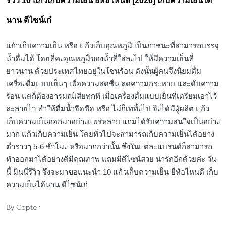
รีวิว 10 แก้วเก็บความเย็น ยี่ห้อไหนดี [2026] เก็บความเย็นได้
นาน ดีไซน์เก๋
แก้วเก็บความเย็น หรือ แก้วเก็บอุณหภูมิ เป็นภาชนะที่สามารถบรรจุ
น้ำดื่มได้ โดยที่คงอุณหภูมิของน้ำที่ใส่ลงไป ให้มีความเย็นที่
ยาวนาน ด้วยประเทศไทยอยู่ในโซนร้อน ดังนั้นผู้คนจึงนิยมดื่ม
เครื่องดื่มแบบเย็นๆ เพื่อความสดชื่น ลดความกระหาย และดับความ
ร้อน แต่ก็ต้องอารมณ์เสียทุกที เมื่อเครื่องดื่มแบบเย็นที่เตรียมเอาไว้
ละลายไว ทำให้ดื่มน้ำจืดชืด หรือ ไม่ก็เททิ้งไป จึงได้มีผู้ผลิต แก้ว
เก็บความเย็นออกมาอย่างแพร่หลาย แถมได้รับความสนใจเป็นอย่าง
มาก แก้วเก็บความเย็น โดยทั่วไปจะสามารถเก็บความเย็นได้อย่าง
ต่ำราวๆ 5-6 ชั่วโมง หรือมากกว่านั้น ซึ่งในแต่ละแบรนด์ก็สามารถ
ทำออกมาได้อย่างดีมีคุณภาพ แถมมีดีไซน์สวย น่ารักอีกด้วยค่ะ วัน
นี้ มินนี่รีวิว จึงจะมาขอแนะนำ 10 แก้วเก็บความเย็น ยี่ห้อไหนดี เก็บ
ความเย็นได้นาน ดีไซน์เก๋
Copter
By
Posted
by