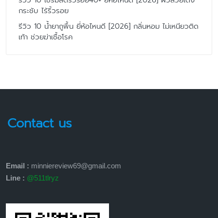
รีวิว 10 เซรั่มลดริ้วรอย40+ ยี่ห้อไหนดี [2026] ผิวสวยเด้ง
กระชับ ไร้ริ้วรอย
รีวิว 10 น้ำยาถูพื้น ยี่ห้อไหนดี [2026] กลิ่นหอม ไม่เหนียวติด
เท้า ช่วยฆ่าเชื้อโรค
Contact us
Email :
minniereview69@gmail.com
Line :
@511tlryz