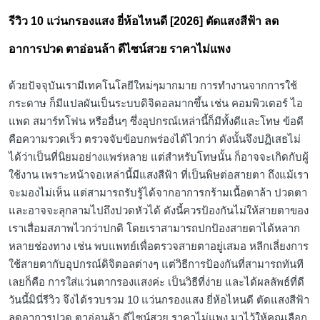
รีวิว 10 แว่นกรองแสง ยี่ห้อไหนดี [2026] ตัดแสงสีฟ้า ลด
อาการปวด ตาอ่อนล้า ดีไซน์สวย ราคาไม่แพง
ด้วยปัจจุบันเรามีเทคโนโลยีใหม่ๆมากมาย การทำงานจากการใช้
กระดาษ ก็มีแปลผันเป็นระบบดิจิดอลมากขึ้น เช่น คอมพิวเตอร์ ไอ
แพด สมาร์ทโฟน หรืออื่นๆ ซึ่งอุปกรณ์เหล่านี้ก็มีทั้งดีและโทษ ข้อดี
คือความรวดเร็ว ตรวจจับข้อบกพร่องได้ไวกว่า ดังนั้นจึงปฏิเสธไม่
ได้ว่าเป็นที่นิยมอย่างแพร่หลาย แต่สำหรับโทษนั้น ก็อาจจะเกิดกับผู้
ใช้งาน เพราะหน้าจอเหล่านี้มีแสงสีฟ้า ที่เป็นพิษต่อสายตา ถึงแม้เรา
จะมองไม่เห็น แต่สามารถรับรู้ได้จากอาการกร้ามเนื้อตาล้า ปวดตา
และอาจจะลุกลามไปถึงปวดหัวได้ ดังนี้ควรป้องกันไม่ให้สายตาของ
เราเสื่อมสภาพไวกว่าปกติ โดยเราสามารถปกป้องสายตาได้หลาก
หลายช่องทาง เช่น พบแพทย์เพื่อตรวจสายตาอยู่เสมอ หลีกเลี่ยงการ
ใช้สายตากับอุปกรณ์ดิจิตอลต่างๆ แต่วิธีการป้องกันที่สามารถทันที
เลยก็คือ การใส่แว่นตากรองแสงค่ะ เป็นวิธีที่ง่าย และได้ผลลัพธ์ที่ดี
วันนี้มินี่รีวิว จึงได้รวบรวม 10 แว่นกรองแสง ยี่ห้อไหนดี ตัดแสงสีฟ้า
ลดอาการปวด ตาอ่อนล้า ดีไซน์สวย ราคาไม่แพง มาไว้ให้คุณเลือก