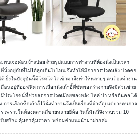
 และพบเจอค่อนข้างบ่อย ด้วยรูปแบบการทำงานที่ต้องนั่งเป็นเวลา
่นั่งอยุ่กับที่ไม่ได้ลุกเดินไปไหน จึงทำให้มีอาการปวดหลัง ปวดคอ
้ ยิ่งในปัจจุบันนี้มีโรคโควิดเข้ามาจึงทำให้หลายๆ คนต้องทำงาน
ู่ที่ออฟฟิศ การเลือกนั่งเก้าอี้ที่ซัพพอตร่างกายจึงมีส่วนช่วย
มีประโยชน์ที่ช่วยลดการปวดเมื่อยของหลัง ไหล่ บ่า หรือต้นคอ ได้
ารเลือกซื้อเก้าอี้ไว้นั่งทำงานจึงเป็นเรื่องที่สำคัญ แต่บางคนอาจ
่างไร เพราะในท้องตลาดมีขายหลายยี่ห้อ วันนี้มินนี่จึงรวบรวม 10
งรับสรีระ คุ้มค่าคุ้มราคา พร้อมคำแนะนำมาฝากค่ะ