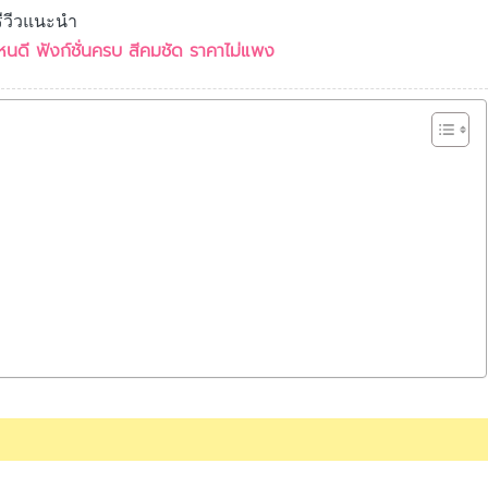
รีวีวแนะนำ
้อไหนดี ฟังก์ชั่นครบ สีคมชัด ราคาไม่แพง