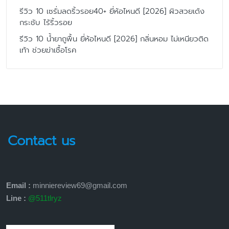
รีวิว 10 เซรั่มลดริ้วรอย40+ ยี่ห้อไหนดี [2026] ผิวสวยเด้ง
กระชับ ไร้ริ้วรอย
รีวิว 10 น้ำยาถูพื้น ยี่ห้อไหนดี [2026] กลิ่นหอม ไม่เหนียวติด
เท้า ช่วยฆ่าเชื้อโรค
Contact us
Email :
minniereview69@gmail.com
Line :
@511tlryz