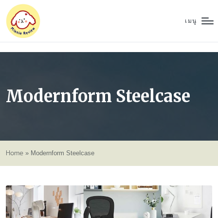
เมนู
Modernform Steelcase
Home
»
Modernform Steelcase