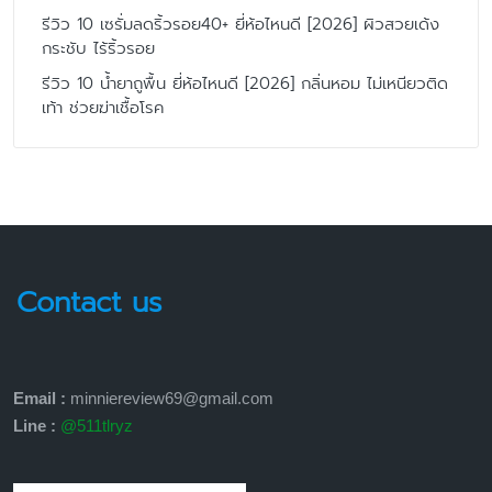
รีวิว 10 เซรั่มลดริ้วรอย40+ ยี่ห้อไหนดี [2026] ผิวสวยเด้ง
กระชับ ไร้ริ้วรอย
รีวิว 10 น้ำยาถูพื้น ยี่ห้อไหนดี [2026] กลิ่นหอม ไม่เหนียวติด
เท้า ช่วยฆ่าเชื้อโรค
Contact us
Email :
minniereview69@gmail.com
Line :
@511tlryz