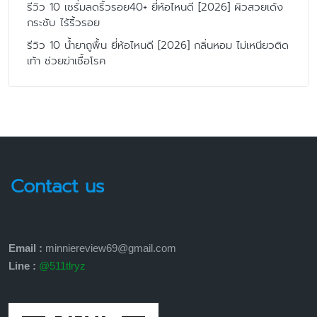
รีวิว 10 เซรั่มลดริ้วรอย40+ ยี่ห้อไหนดี [2026] ผิวสวยเด้ง
กระชับ ไร้ริ้วรอย
รีวิว 10 น้ำยาถูพื้น ยี่ห้อไหนดี [2026] กลิ่นหอม ไม่เหนียวติด
เท้า ช่วยฆ่าเชื้อโรค
Contact us
Email :
minniereview69@gmail.com
Line :
@511tlryz