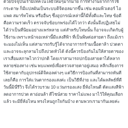
ด้วยปัจจุบันเรามีเทคโนโลยีใหม่ๆมากมาย การทำงานจากการใช้
กระดาษ ก็มีแปลผันเป็นระบบดิจิดอลมากขึ้น เช่น คอมพิวเตอร์ ไอ
แพด สมาร์ทโฟน หรืออื่นๆ ซึ่งอุปกรณ์เหล่านี้ก็มีทั้งดีและโทษ ข้อดี
คือความรวดเร็ว ตรวจจับข้อบกพร่องได้ไวกว่า ดังนั้นจึงปฏิเสธไม่
ได้ว่าเป็นที่นิยมอย่างแพร่หลาย แต่สำหรับโทษนั้น ก็อาจจะเกิดกับผู้
ใช้งาน เพราะหน้าจอเหล่านี้มีแสงสีฟ้า ที่เป็นพิษต่อสายตา ถึงแม้เรา
จะมองไม่เห็น แต่สามารถรับรู้ได้จากอาการกร้ามเนื้อตาล้า ปวดตา
และอาจจะลุกลามไปถึงปวดหัวได้ ดังนี้ควรป้องกันไม่ให้สายตาของ
เราเสื่อมสภาพไวกว่าปกติ โดยเราสามารถปกป้องสายตาได้หลาก
หลายช่องทาง เช่น พบแพทย์เพื่อตรวจสายตาอยู่เสมอ หลีกเลี่ยงการ
ใช้สายตากับอุปกรณ์ดิจิตอลต่างๆ แต่วิธีการป้องกันที่สามารถทันที
เลยก็คือ การใส่แว่นตากรองแสงค่ะ เป็นวิธีที่ง่าย และได้ผลลัพธ์ที่ดี
วันนี้มินี่รีวิว จึงได้รวบรวม 10 แว่นกรองแสง ยี่ห้อไหนดี ตัดแสงสีฟ้า
ลดอาการปวด ตาอ่อนล้า ดีไซน์สวย ราคาไม่แพง มาไว้ให้คุณเลือก
แล้ว จะมียี่ห้อไหน ทรงไหนถูกใจกันบ้าง ตามพวกเรามากันเลยค่ะ