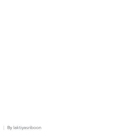
laktiyasriboon
By
Posted