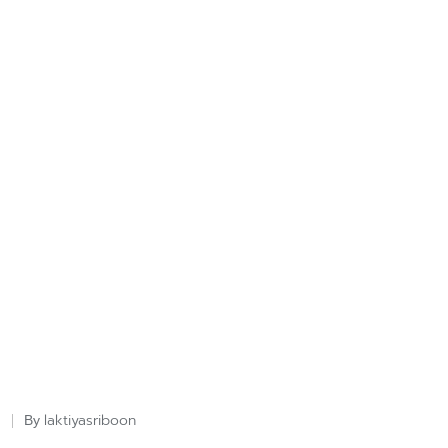
laktiyasriboon
By
Posted