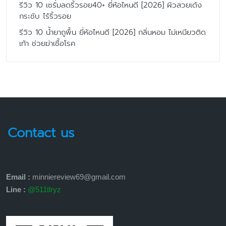
รีวิว 10 เซรั่มลดริ้วรอย40+ ยี่ห้อไหนดี [2026] ผิวสวยเด้ง
กระชับ ไร้ริ้วรอย
รีวิว 10 น้ำยาถูพื้น ยี่ห้อไหนดี [2026] กลิ่นหอม ไม่เหนียวติด
เท้า ช่วยฆ่าเชื้อโรค
Contact us
Email :
minniereview69@gmail.com
Line :
@511tlryz