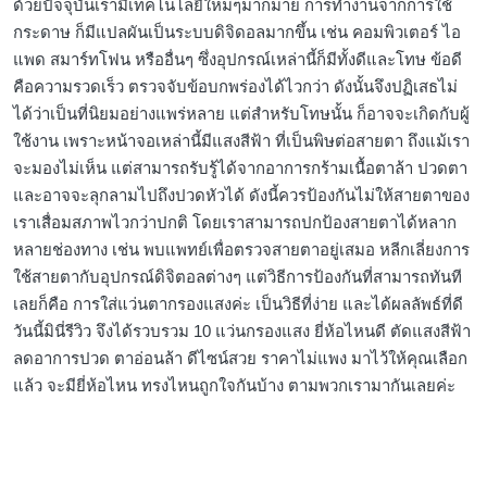
ด้วยปัจจุบันเรามีเทคโนโลยีใหม่ๆมากมาย การทำงานจากการใช้
กระดาษ ก็มีแปลผันเป็นระบบดิจิดอลมากขึ้น เช่น คอมพิวเตอร์ ไอ
แพด สมาร์ทโฟน หรืออื่นๆ ซึ่งอุปกรณ์เหล่านี้ก็มีทั้งดีและโทษ ข้อดี
คือความรวดเร็ว ตรวจจับข้อบกพร่องได้ไวกว่า ดังนั้นจึงปฏิเสธไม่
ได้ว่าเป็นที่นิยมอย่างแพร่หลาย แต่สำหรับโทษนั้น ก็อาจจะเกิดกับผู้
ใช้งาน เพราะหน้าจอเหล่านี้มีแสงสีฟ้า ที่เป็นพิษต่อสายตา ถึงแม้เรา
จะมองไม่เห็น แต่สามารถรับรู้ได้จากอาการกร้ามเนื้อตาล้า ปวดตา
และอาจจะลุกลามไปถึงปวดหัวได้ ดังนี้ควรป้องกันไม่ให้สายตาของ
เราเสื่อมสภาพไวกว่าปกติ โดยเราสามารถปกป้องสายตาได้หลาก
หลายช่องทาง เช่น พบแพทย์เพื่อตรวจสายตาอยู่เสมอ หลีกเลี่ยงการ
ใช้สายตากับอุปกรณ์ดิจิตอลต่างๆ แต่วิธีการป้องกันที่สามารถทันที
เลยก็คือ การใส่แว่นตากรองแสงค่ะ เป็นวิธีที่ง่าย และได้ผลลัพธ์ที่ดี
วันนี้มินี่รีวิว จึงได้รวบรวม 10 แว่นกรองแสง ยี่ห้อไหนดี ตัดแสงสีฟ้า
ลดอาการปวด ตาอ่อนล้า ดีไซน์สวย ราคาไม่แพง มาไว้ให้คุณเลือก
แล้ว จะมียี่ห้อไหน ทรงไหนถูกใจกันบ้าง ตามพวกเรามากันเลยค่ะ