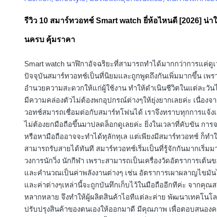
in
รีวิว 10 สมาร์ทวอทช์ Smart watch ยี่ห้อไหนดี [2026] น่าใช้
นครบ คุ้มราคา
Smart watch นาฬิกาอัจฉริยะที่สามารถทำได้มากกว่าการแค่ดู
ปัจจุบันสมาร์ทวอทช์เป็นที่นิยมและถูกพูดถึงกันเพิ่มมากขึ้น เพรา
อำนวยความสะดวกให้แก่ผู้ใช้งาน ทำให้ดำเนินชีวิตในแต่ละวันได
มีความคล่องตัวไม่ต้องพกอุปกรณ์ต่างๆให้ยุ่งยากเลยค่ะ เนื่องจ
วอทช์สมารถเชื่อมต่อกับสมาร์ทโฟนได้ เราจึงทราบทุกการแจ้ง
ไม่ต้องยกมือถือขึ้นมาปลดล็อกดูเลยค่ะ ยิ่งในเวลาที่คับขัน การ
หรือหามือถืออาจจะทำได้ทุลักทุเล แต่เพียงมีสมาร์ทวอทช์ ก็ทำใ
สามารถรับสายได้ทันที สมาร์ทวอทช์เริ่มเป็นที่รู้จักกันมากเริ่ม
วงการนักวิ่ง นักกีฬา เพราะสามารถเป็นเครื่องวัดอัตราการเต้น
และคำนวณเป็นค่าพลังงานต่างๆ เช่น อัตราการเผาผลาญไขมันไ
และค่าต่างๆเหล่านี้จะถูกบันทึกเก็บไว้ในมือถืออีกทีค่ะ จากคุณสม
หลากหลาย จึงทำให้ผู้ผลิตสินค้าไอทีแต่ละค่าย พัฒนาเทคโนโล
ปรับปรุงสินค้าของตนเองให้ออกมาดี มีคุณภาพ เพื่อตอบสนอง