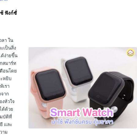
 ฟังก์ชั่
เวลา ใน
ะเป็นสิ่ง
้ง่ายขึ้น
ากสมาร์ท
เตือนโดย
จะหยิบ
ห้เรา
มาจาก
ของหัวใจ
ด้ด้วย
บัติที่
ยี และ
ความ