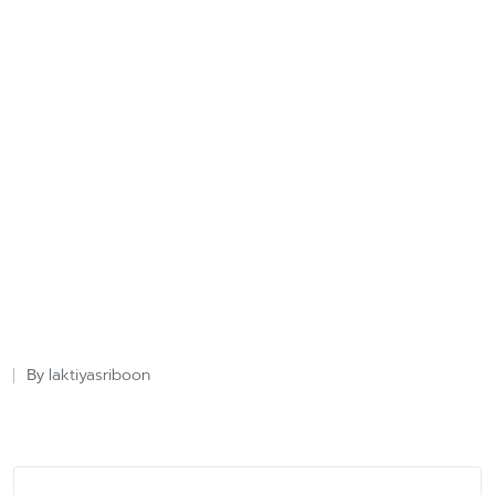
laktiyasriboon
By
Posted
by