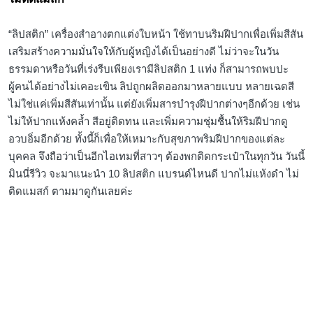
“ลิปสติก” เครื่องสำอางตกแต่งใบหน้า ใช้ทาบนริมฝีปากเพื่อเพิ่มสีสัน
เสริมสร้างความมั่นใจให้กับผู้หญิงได้เป็นอย่างดี ไม่ว่าจะในวัน
ธรรมดาหรือวันที่เร่งรีบเพียงเรามีลิปสติก 1 แท่ง ก็สามารถพบปะ
ผู้คนได้อย่างไม่เคอะเขิน ลิปถูกผลิตออกมาหลายแบบ หลายเฉดสี
ไม่ใช่แค่เพิ่มสีสันเท่านั้น แต่ยังเพิ่มสารบำรุงฝีปากต่างๆอีกด้วย เช่น
ไม่ให้ปากแห้งคล้ำ สีอยู่ติดทน และเพิ่มความชุ่มชื้นให้ริมฝีปากดู
อวบอิ่มอีกด้วย ทั้งนี้ก็เพื่อให้เหมาะกับสุขภาพริมฝีปากของแต่ละ
บุคคล จึงถือว่าเป็นอีกไอเทมที่สาวๆ ต้องพกติดกระเป๋าในทุกวัน วันนี้
มินนี่รีวิว จะมาแนะนำ 10 ลิปสติก แบรนด์ไหนดี ปากไม่แห้งดำ ไม่
ติดแมสก์ ตามมาดูกันเลยค่ะ