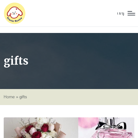
เมนู
gifts
Home
»
gifts