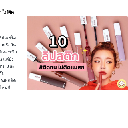
 ไม่ติด
ีสันเสริม
ดาหรือวัน
ม่เคอะเขิน
น แต่ยัง
ิดทน และ
กับ
ต้องพกติด
์ไหนดี