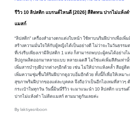
in
รีวิว 10 ลิปสติก แบรนด์ไหนดี [2026] สีติดทน ปากไม่แห้งดำ
แมสก์
“ลิปสติก” เครื่องสำอางตกแต่งใบหน้า ใช้ทาบนริมฝีปากเพื่อเพิ่มส
สร้างความมั่นใจให้กับผู้หญิงได้เป็นอย่างดี ไม่ว่าจะในวันธรรม
ที่เร่งรีบเพียงเรามีลิปสติก 1 แท่ง ก็สามารถพบปะผู้คนได้อย่างไ
ลิปถูกผลิตออกมาหลายแบบ หลายเฉดสี ไม่ใช่แค่เพิ่มสีสันเท่านั้
เพิ่มสารบำรุงฝีปากต่างๆอีกด้วย เช่น ไม่ให้ปากแห้งคล้ำ สีอยู่ต
เพิ่มความชุ่มชื้นให้ริมฝีปากดูอวบอิ่มอีกด้วย ทั้งนี้ก็เพื่อให้เหมาะ
สุขภาพริมฝีปากของแต่ละบุคคล จึงถือว่าเป็นอีกไอเทมที่สาวๆ 
กระเป๋าในทุกวัน วันนี้มินนี่รีวิว จะมาแนะนำ 10 ลิปสติก แบรนด
ปากไม่แห้งดำ ไม่ติดแมสก์ ตามมาดูกันเลยค่ะ
laktiyasriboon
By
Posted
by