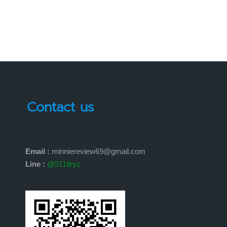
Contact us
Email :
minniereview69@gmail.com
Line :
@511tlryz