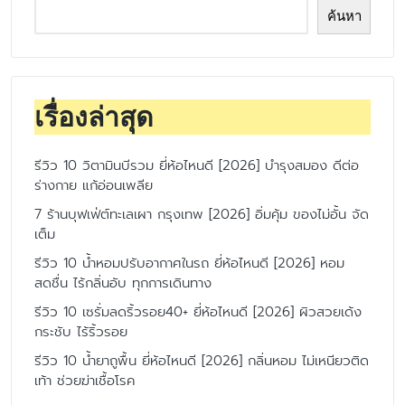
ค้นหา
เรื่องล่าสุด
รีวิว 10 วิตามินบีรวม ยี่ห้อไหนดี [2026] บำรุงสมอง ดีต่อ
ร่างกาย แก้อ่อนเพลีย
7 ร้านบุฟเฟ่ต์ทะเลเผา กรุงเทพ [2026] อิ่มคุ้ม ของไม่อั้น จัด
เต็ม
รีวิว 10 น้ำหอมปรับอากาศในรถ ยี่ห้อไหนดี [2026] หอม
สดชื่น ไร้กลิ่นอับ ทุกการเดินทาง
รีวิว 10 เซรั่มลดริ้วรอย40+ ยี่ห้อไหนดี [2026] ผิวสวยเด้ง
กระชับ ไร้ริ้วรอย
รีวิว 10 น้ำยาถูพื้น ยี่ห้อไหนดี [2026] กลิ่นหอม ไม่เหนียวติด
เท้า ช่วยฆ่าเชื้อโรค