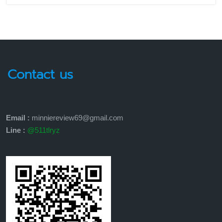
Contact us
Email :
minniereview69@gmail.com
Line :
@511tlryz