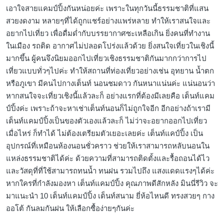
เอาใจสายแคมป์ปิ้งกันหน่อยค่ะ เพราะในทุกวันนี้ธรรมชาติที่แสน
สวยงดงาม หลายๆที่ได้ถูกแชร์อย่างแพร่หลาย ทำให้เราสนใจและ
อยากไปเที่ยว เพื่อดื่มด่ำกับบรรยากาศซะเหลือเกิน ยิ่งคนที่ทำงาน
ในเมือง รถติด อากาศไม่ปลอดโปร่งแล้วด้วย ยิ่งสนใจเที่ยวในเชิงนี้
มากขึ้น ผู้คนจึงนิยมออกไปเที่ยวเชิงธรรมชาติกันมากกว่าการไป
เที่ยวแบบทั่วๆไปค่ะ ทำให้สถานที่ท่องเที่ยวอย่างเช่น อุทยาน น้ำตก
หรือภูเขา มีคนไปกางเต็นท์ นอนชมดาว กันหนาแน่นค่ะ แน่นอนว่า
หากสนใจจะเที่ยวเชิงนี้แล้วละก็ อย่างแรกที่ต้องมีเลยคือ เต็นท์แคม
ป์ปิ้งค่ะ เพราะถ้าจะหาเช่าเต็นท์นอนก็ไม่ถูกใจอีก อีกอย่างถ้าเรามี
เต็นท์แคมป์ปิ้งเป็นของตัวเองแล้วละก็ ไม่ว่าจะอยากออกไปเที่ยว
เมื่อไหร่ ก็ทำได้ ไม่ต้องเตรียมตัวเยอะเลยค่ะ เต็นท์แคป์ปิ้ง เป็น
อุปกรณ์ที่เหมือนห้องนอนชั่วคราว ช่วยให้เราสามารถหลับนอนใน
แหล่งธรรมชาติได้ค่ะ ด้วยความที่สามารถติดตั้งและรื้อถอนได้ไว
และวัสดุที่ที่ใช้สามารถทนน้ำ ทนฝน รวมไปถึง แสงแดดแรงๆได้ค่ะ
หากใครที่กำลังมองหา เต็นท์แคมป์ปิ้ง คุณภาพดีสักหลัง มินนี่รีวิว จะ
มาแนะนำ 10 เต็นท์แคมป์ปิ้ง เต็นท์สนาม ยี่ห้อไหนดี ทรงสวยๆ กาง
ออโต้ กันลมกันฝน ให้เลือกซื้อง่ายๆกันค่ะ