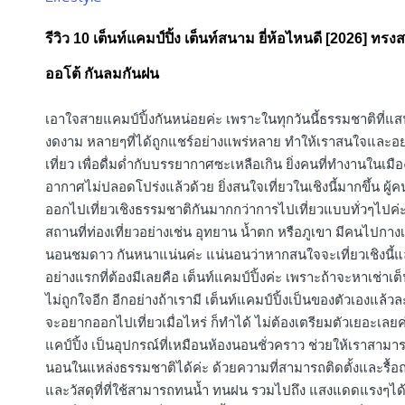
in
รีวิว 10 เต็นท์แคมป์ปิ้ง เต็นท์สนาม ยี่ห้อไหนดี [2026] ทร
ออโต้ กันลมกันฝน
เอาใจสายแคมป์ปิ้งกันหน่อยค่ะ เพราะในทุกวันนี้ธรรมชาติที่แ
งดงาม หลายๆที่ได้ถูกแชร์อย่างแพร่หลาย ทำให้เราสนใจและ
เที่ยว เพื่อดื่มด่ำกับบรรยากาศซะเหลือเกิน ยิ่งคนที่ทำงานในเมื
อากาศไม่ปลอดโปร่งแล้วด้วย ยิ่งสนใจเที่ยวในเชิงนี้มากขึ้น ผู้ค
ออกไปเที่ยวเชิงธรรมชาติกันมากกว่าการไปเที่ยวแบบทั่วๆไปค่ะ
สถานที่ท่องเที่ยวอย่างเช่น อุทยาน น้ำตก หรือภูเขา มีคนไปกางเ
นอนชมดาว กันหนาแน่นค่ะ แน่นอนว่าหากสนใจจะเที่ยวเชิงนี้แล
อย่างแรกที่ต้องมีเลยคือ เต็นท์แคมป์ปิ้งค่ะ เพราะถ้าจะหาเช่าเต
ไม่ถูกใจอีก อีกอย่างถ้าเรามี เต็นท์แคมป์ปิ้งเป็นของตัวเองแล้วละ
จะอยากออกไปเที่ยวเมื่อไหร่ ก็ทำได้ ไม่ต้องเตรียมตัวเยอะเลยค่
แคป์ปิ้ง เป็นอุปกรณ์ที่เหมือนห้องนอนชั่วคราว ช่วยให้เราสามา
นอนในแหล่งธรรมชาติได้ค่ะ ด้วยความที่สามารถติดตั้งและรื้อ
และวัสดุที่ที่ใช้สามารถทนน้ำ ทนฝน รวมไปถึง แสงแดดแรงๆได