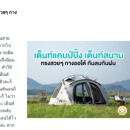
งสวยๆ กาง
สนสวย
อยากไป
อง รถติด
นจึงนิยม
 ทำให้
ต็นท์
้วละก็
็นท์นอนก็
ก็ ไม่ว่า
ะ เต็นท์
รถหลับ
ถอนได้ไว
้ค่ะ หาก