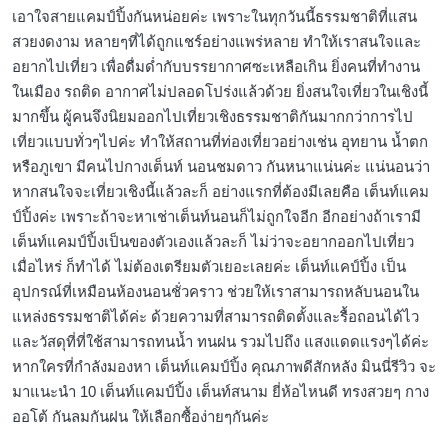
เอาใจสายแคมป์ปิ้งกันหน่อยค่ะ เพราะในทุกวันนี้ธรรมชาติที่แสน
สวยงดงาม หลายๆที่ได้ถูกแชร์อย่างแพร่หลาย ทำให้เราสนใจและ
อยากไปเที่ยว เพื่อดื่มด่ำกับบรรยากาศซะเหลือเกิน ยิ่งคนที่ทำงาน
ในเมือง รถติด อากาศไม่ปลอดโปร่งแล้วด้วย ยิ่งสนใจเที่ยวในเชิงนี้
มากขึ้น ผู้คนจึงนิยมออกไปเที่ยวเชิงธรรมชาติกันมากกว่าการไป
เที่ยวแบบทั่วๆไปค่ะ ทำให้สถานที่ท่องเที่ยวอย่างเช่น อุทยาน น้ำตก
หรือภูเขา มีคนไปกางเต็นท์ นอนชมดาว กันหนาแน่นค่ะ แน่นอนว่า
หากสนใจจะเที่ยวเชิงนี้แล้วละก็ อย่างแรกที่ต้องมีเลยคือ เต็นท์แคม
ป์ปิ้งค่ะ เพราะถ้าจะหาเช่าเต็นท์นอนก็ไม่ถูกใจอีก อีกอย่างถ้าเรามี
เต็นท์แคมป์ปิ้งเป็นของตัวเองแล้วละก็ ไม่ว่าจะอยากออกไปเที่ยว
เมื่อไหร่ ก็ทำได้ ไม่ต้องเตรียมตัวเยอะเลยค่ะ เต็นท์แคป์ปิ้ง เป็น
อุปกรณ์ที่เหมือนห้องนอนชั่วคราว ช่วยให้เราสามารถหลับนอนใน
แหล่งธรรมชาติได้ค่ะ ด้วยความที่สามารถติดตั้งและรื้อถอนได้ไว
และวัสดุที่ที่ใช้สามารถทนน้ำ ทนฝน รวมไปถึง แสงแดดแรงๆได้ค่ะ
หากใครที่กำลังมองหา เต็นท์แคมป์ปิ้ง คุณภาพดีสักหลัง มินนี่รีวิว จะ
มาแนะนำ 10 เต็นท์แคมป์ปิ้ง เต็นท์สนาม ยี่ห้อไหนดี ทรงสวยๆ กาง
ออโต้ กันลมกันฝน ให้เลือกซื้อง่ายๆกันค่ะ