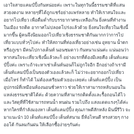
เอาใจสายแคมป์ปิ้งกันหน่อยค่ะ เพราะในทุกวันนี้ธรรมชาติที่แสน
สวยงดงาม หลายๆที่ได้ถูกแชร์อย่างแพร่หลาย ทำให้เราสนใจและ
อยากไปเที่ยว เพื่อดื่มด่ำกับบรรยากาศซะเหลือเกิน ยิ่งคนที่ทำงาน
ในเมือง รถติด อากาศไม่ปลอดโปร่งแล้วด้วย ยิ่งสนใจเที่ยวในเชิงนี้
มากขึ้น ผู้คนจึงนิยมออกไปเที่ยวเชิงธรรมชาติกันมากกว่าการไป
เที่ยวแบบทั่วๆไปค่ะ ทำให้สถานที่ท่องเที่ยวอย่างเช่น อุทยาน น้ำตก
หรือภูเขา มีคนไปกางเต็นท์ นอนชมดาว กันหนาแน่นค่ะ แน่นอนว่า
หากสนใจจะเที่ยวเชิงนี้แล้วละก็ อย่างแรกที่ต้องมีเลยคือ เต็นท์แคม
ป์ปิ้งค่ะ เพราะถ้าจะหาเช่าเต็นท์นอนก็ไม่ถูกใจอีก อีกอย่างถ้าเรามี
เต็นท์แคมป์ปิ้งเป็นของตัวเองแล้วละก็ ไม่ว่าจะอยากออกไปเที่ยว
เมื่อไหร่ ก็ทำได้ ไม่ต้องเตรียมตัวเยอะเลยค่ะ เต็นท์แคป์ปิ้ง เป็น
อุปกรณ์ที่เหมือนห้องนอนชั่วคราว ช่วยให้เราสามารถหลับนอนใน
แหล่งธรรมชาติได้ค่ะ ด้วยความที่สามารถติดตั้งและรื้อถอนได้ไว
และวัสดุที่ที่ใช้สามารถทนน้ำ ทนฝน รวมไปถึง แสงแดดแรงๆได้ค่ะ
หากใครที่กำลังมองหา เต็นท์แคมป์ปิ้ง คุณภาพดีสักหลัง มินนี่รีวิว จะ
มาแนะนำ 10 เต็นท์แคมป์ปิ้ง เต็นท์สนาม ยี่ห้อไหนดี ทรงสวยๆ กาง
ออโต้ กันลมกันฝน ให้เลือกซื้อง่ายๆกันค่ะ