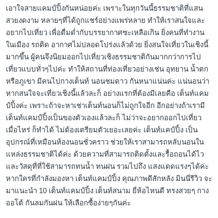
เอาใจสายแคมป์ปิ้งกันหน่อยค่ะ เพราะในทุกวันนี้ธรรมชาติที่แสน
สวยงดงาม หลายๆที่ได้ถูกแชร์อย่างแพร่หลาย ทำให้เราสนใจและ
อยากไปเที่ยว เพื่อดื่มด่ำกับบรรยากาศซะเหลือเกิน ยิ่งคนที่ทำงาน
ในเมือง รถติด อากาศไม่ปลอดโปร่งแล้วด้วย ยิ่งสนใจเที่ยวในเชิงนี้
มากขึ้น ผู้คนจึงนิยมออกไปเที่ยวเชิงธรรมชาติกันมากกว่าการไป
เที่ยวแบบทั่วๆไปค่ะ ทำให้สถานที่ท่องเที่ยวอย่างเช่น อุทยาน น้ำตก
หรือภูเขา มีคนไปกางเต็นท์ นอนชมดาว กันหนาแน่นค่ะ แน่นอนว่า
หากสนใจจะเที่ยวเชิงนี้แล้วละก็ อย่างแรกที่ต้องมีเลยคือ เต็นท์แคม
ป์ปิ้งค่ะ เพราะถ้าจะหาเช่าเต็นท์นอนก็ไม่ถูกใจอีก อีกอย่างถ้าเรามี
เต็นท์แคมป์ปิ้งเป็นของตัวเองแล้วละก็ ไม่ว่าจะอยากออกไปเที่ยว
เมื่อไหร่ ก็ทำได้ ไม่ต้องเตรียมตัวเยอะเลยค่ะ เต็นท์แคป์ปิ้ง เป็น
อุปกรณ์ที่เหมือนห้องนอนชั่วคราว ช่วยให้เราสามารถหลับนอนใน
แหล่งธรรมชาติได้ค่ะ ด้วยความที่สามารถติดตั้งและรื้อถอนได้ไว
และวัสดุที่ที่ใช้สามารถทนน้ำ ทนฝน รวมไปถึง แสงแดดแรงๆได้ค่ะ
หากใครที่กำลังมองหา เต็นท์แคมป์ปิ้ง คุณภาพดีสักหลัง มินนี่รีวิว จะ
มาแนะนำ 10 เต็นท์แคมป์ปิ้ง เต็นท์สนาม ยี่ห้อไหนดี ทรงสวยๆ กาง
ออโต้ กันลมกันฝน ให้เลือกซื้อง่ายๆกันค่ะ