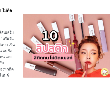
 ไม่ติด
ีสันเสริม
ดาหรือวัน
ม่เคอะเขิน
น แต่ยัง
ิดทน และ
กับ
ต้องพกติด
์ไหนดี