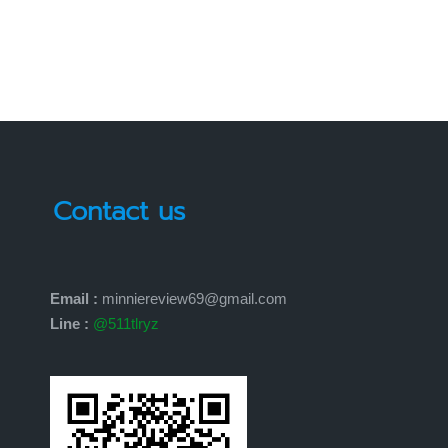
Contact us
Email :
minniereview69@gmail.com
Line :
@511tlryz