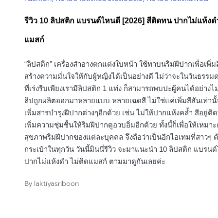
in
รีวิว 10 ลิปสติก แบรนด์ไหนดี [2026] สีติดทน ปากไม่แห้งดำ
แมสก์
“ลิปสติก” เครื่องสำอางตกแต่งใบหน้า ใช้ทาบนริมฝีปากเพื่อเพิ่มส
สร้างความมั่นใจให้กับผู้หญิงได้เป็นอย่างดี ไม่ว่าจะในวันธรรม
ที่เร่งรีบเพียงเรามีลิปสติก 1 แท่ง ก็สามารถพบปะผู้คนได้อย่างไ
ลิปถูกผลิตออกมาหลายแบบ หลายเฉดสี ไม่ใช่แค่เพิ่มสีสันเท่านั้
เพิ่มสารบำรุงฝีปากต่างๆอีกด้วย เช่น ไม่ให้ปากแห้งคล้ำ สีอยู่ต
เพิ่มความชุ่มชื้นให้ริมฝีปากดูอวบอิ่มอีกด้วย ทั้งนี้ก็เพื่อให้เหมาะ
สุขภาพริมฝีปากของแต่ละบุคคล จึงถือว่าเป็นอีกไอเทมที่สาวๆ 
กระเป๋าในทุกวัน วันนี้มินนี่รีวิว จะมาแนะนำ 10 ลิปสติก แบรนด
ปากไม่แห้งดำ ไม่ติดแมสก์ ตามมาดูกันเลยค่ะ
laktiyasriboon
By
Posted
by