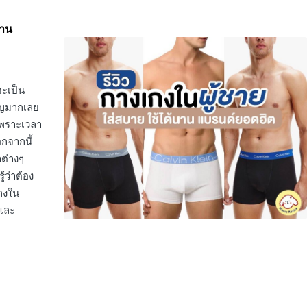
นาน
จะเป็น
คัญมากเลย
เพราะเวลา
กจากนี้
าต่างๆ
้ว่าต้อง
เกงใน
 และ