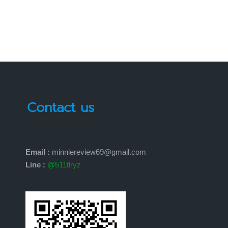
Contact us
Email :
minniereview69@gmail.com
Line :
@511tlryz