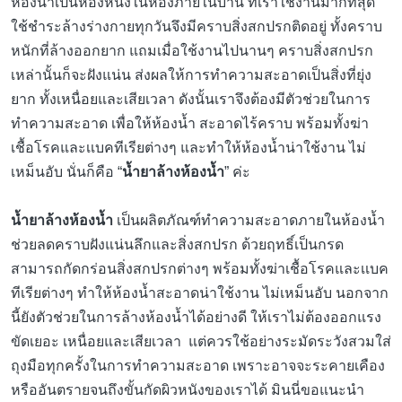
ห้องน้ำเป็นห้องหนึ่งในห้องภายในบ้าน ที่เราใช้งานมากที่สุด
ใช้ชำระล้างร่างกายทุกวันจึงมีคราบสิ่งสกปรกติดอยู่ ทั้งคราบ
หนักที่ล้างออกยาก แถมเมื่อใช้งานไปนานๆ คราบสิ่งสกปรก
เหล่านั้นก็จะฝังแน่น ส่งผลให้การทำความสะอาดเป็นสิ่งที่ยุ่ง
ยาก ทั้งเหนื่อยและเสียเวลา ดังนั้นเราจึงต้องมีตัวช่วยในการ
ทำความสะอาด เพื่อให้ห้องน้ำ สะอาดไร้คราบ พร้อมทั้งฆ่า
เชื้อโรคและเเบคทีเรียต่างๆ และทำให้ห้องน้ำน่าใช้งาน ไม่
เหม็นอับ นั่นก็คือ “
น้ำยาล้างห้องน้ำ
” ค่ะ
น้ำยาล้างห้องน้ำ
เป็นผลิตภัณฑ์ทำความสะอาดภายในห้องน้ำ
ช่วยลดคราบฝังแน่นลึกและสิ่งสกปรก ด้วยฤทธิ์เป็นกรด
สามารถกัดกร่อนสิ่งสกปรกต่างๆ พร้อมทั้งฆ่าเชื้อโรคและเเบค
ทีเรียต่างๆ ทำให้ห้องน้ำสะอาดน่าใช้งาน ไม่เหม็นอับ นอกจาก
นี้ยังตัวช่วยในการล้างห้องน้ำได้อย่างดี ให้เราไม่ต้องออกแรง
ขัดเยอะ เหนื่อยและเสียเวลา แต่ควรใช้อย่างระมัดระวังสวมใส่
ถุงมือทุกครั้งในการทำความสะอาด เพราะอาจจะระคายเคือง
หรืออันตรายจนถึงขั้นกัดผิวหนังของเราได้ มินนี่ขอแนะนำ