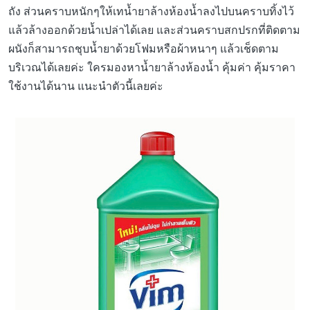
ถัง ส่วนคราบหนักๆให้เทน้ำยาล้างห้องน้ำลงไปบนคราบทิ้งไว้
แล้วล้างออกด้วยน้ำเปล่าได้เลย และส่วนคราบสกปรกที่ติดตาม
ผนังก็สามารถชุบน้ำยาด้วยโฟมหรือผ้าหนาๆ แล้วเช็ดตาม
บริเวณได้เลยค่ะ ใครมองหาน้ำยาล้างห้องน้ำ คุ้มค่า คุ้มราคา
ใช้งานได้นาน แนะนำตัวนี้เลยค่ะ