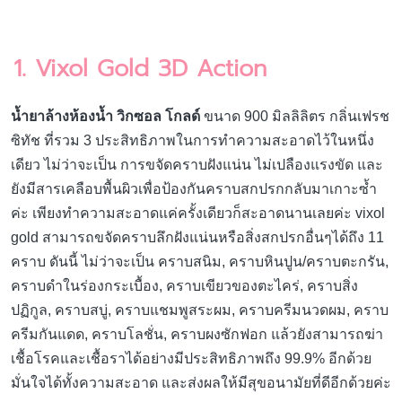
1. Vixol Gold 3D Action
น้ำยาล้างห้องน้ำ วิกซอล โกลด์
ขนาด 900 มิลลิลิตร กลิ่นเฟรช
ซิทัช ที่รวม 3 ประสิทธิภาพในการทำความสะอาดไว้ในหนึ่ง
เดียว ไม่ว่าจะเป็น การขจัดคราบฝังแน่น ไม่เปลืองแรงขัด และ
ยังมีสารเคลือบพื้นผิวเพื่อป้องกันคราบสกปรกกลับมาเกาะซ้ำ
ค่ะ เพียงทำความสะอาดแค่ครั้งเดียวก็สะอาดนานเลยค่ะ vixol
gold สามารถขจัดคราบลึกฝังแน่นหรือสิ่งสกปรกอื่นๆได้ถึง 11
คราบ ดันนี้ ไม่ว่าจะเป็น คราบสนิม, คราบหินปูน/คราบตะกรัน,
คราบดำในร่องกระเบื้อง, คราบเขียวของตะไคร่, คราบสิ่ง
ปฏิกูล, คราบสบู่, คราบแชมพูสระผม, คราบครีมนวดผม, คราบ
ครีมกันแดด, คราบโลชั่น, คราบผงซักฟอก แล้วยังสามารถฆ่า
เชื้อโรคและเชื้อราได้อย่างมีประสิทธิภาพถึง 99.9% อีกด้วย
มั่นใจได้ทั้งความสะอาด และส่งผลให้มีสุขอนามัยที่ดีอีกด้วยค่ะ