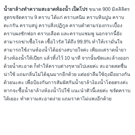
น้ำยาล้างทำความสะอาดห้องน้ำ เป็ดโปร
ขนาด 900 มิลลิลิตร
สูตรขจัดคราบ 9 คราบ ได้แก่ คราบสนิม คราบหินปูน คราบ
ตะกรัน คราบสบู่ คราบสิ่งปฎิกูล คราบดำตามร่องกระเบื้อง
คราบผงซักฟอก คราบเลือด และคราบแชมพู นอกจากนี้ยัง
สามารถฆ่าเชื้อโรค เชื้อไวรัส ได้ถึง 99.9% ทำให้เรามั่นใจ
สามารถใช้งานห้องน้ำได้อย่างสบายใจค่ะ เพียงแค่ราดน้ำยา
ล้างห้องน้ำให้เปียก แล้วทิ้งไว้ 10 นาที จากนั้นขัดและล้างออก
ด้วยน้ำสะอาด ก็ทำให้คราบต่างๆหายไปเลยค่ะ สะอาดสดชื่น
น่าใช้ แถมกลิ่นไม่ได้ฉุนมากอีกด้วย แต่อย่าลืมใช้ถุงมือยางกัน
ด้วยนะคะ เพื่อป้องกันการสัมผัสกันน้ำยาล้าง้องน้ำโดยตรงค่ะ
หากจะซื้อน้ำยาล้างห้องน้ำไปใช้ แนะนำตัวนี้เลยค่ะ ขจัดคราบ
ได้เยอะ ทำความสะอาดง่าย แถมราคาไม่แพงอีกด้วย