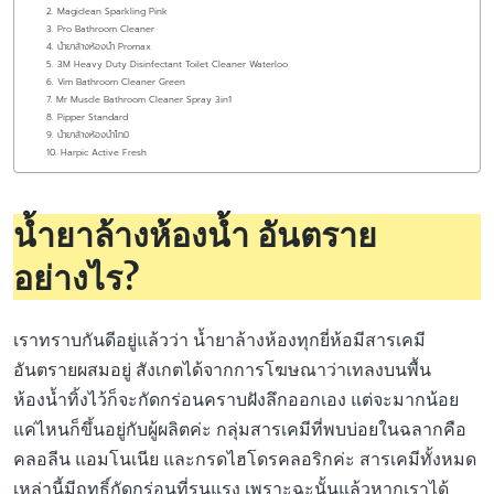
2. Magiclean Sparkling Pink
3. Pro Bathroom Cleaner
4. น้ำยาล้างห้องน้ำ Promax
5. 3M Heavy Duty Disinfectant Toilet Cleaner Waterloo
6. Vim Bathroom Cleaner Green
7. Mr Muscle Bathroom Cleaner Spray 3in1
8. Pipper Standard
9. น้ำยาล้างห้องน้ำโทมิ
10. Harpic Active Fresh
น้ำยาล้างห้องน้ำ อันตราย
อย่างไร
?
เราทราบกันดีอยู่แล้วว่า น้ำยาล้างห้องทุกยี่ห้อมีสารเคมี
อันตรายผสมอยู่ สังเกตได้จากการโฆษณาว่าเทลงบนพื้น
ห้องน้ำทิ้งไว้ก็จะกัดกร่อนคราบฝังลึกออกเอง แต่จะมากน้อย
แค่ไหนก็ขึ้นอยู่กับผู้ผลิตค่ะ กลุ่มสารเคมีที่พบบ่อยในฉลากคือ
คลอลีน แอมโนเนีย และกรดไฮโดรคลอริกค่ะ สารเคมีทั้งหมด
เหล่านี้มีฤทธิ์กัดกร่อนที่รุนแรง เพราะฉะนั้นแล้วหากเราได้