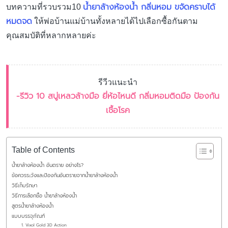
น้ำยาล้างห้องน้ำ กลิ่นหอม ขจัดคราบได้
บทความที่รวบรวม10
หมดจด
ให้พ่อบ้านแม่บ้านทั้งหลายได้ไปเลือกซื้อกันตาม
คุณสมบัติที่หลากหลายค่ะ
รีวีวแนะนำ
-รีวิว 10 สบู่เหลวล้างมือ ยี่ห้อไหนดี กลิ่มหอมติดมือ ป้องกัน
เชื้อโรค
Table of Contents
น้ำยาล้างห้องน้ำ อันตราย อย่างไร?
ข้อควรระวังและป้องกันอันตรายจากน้ำยาล้างห้องน้ำ
วิธีเก็บรักษา
วิธีการเลือกซื้อ น้ำยาล้างห้องน้ำ
สูตรน้ำยาล้างห้องน้ำ
แบบบรรจุภัณฑ์
1. Vixol Gold 3D Action