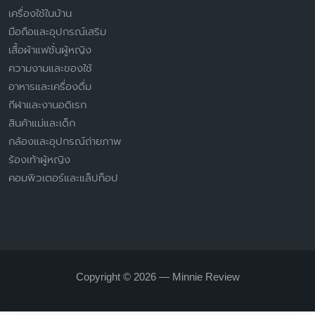
เครื่องใช้ในบ้าน
มือถือและอุปกรณ์เสริม
เสื้อผ้าแฟชั่นผู้หญิง
ความงามและของใช้
อาหารและเครื่องดื่ม
กีฬาและงานอดิเรก
สินค้าแม่และเด็ก
กล้องและอุปกรณ์ถ่ายภาพ
ร้องเท้าผู้หญิง
คอมพิวเตอร์และแล็ปท็อป
Copyright © 2026 — Minnie Review