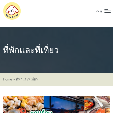
เมนู
ที่พักและที่เที่ยว
Home
»
ที่พักและที่เที่ยว