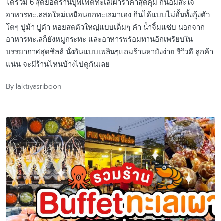
ได้รวม 6 สุดยอดร้านบุฟเฟ่ต์ทะเลเผาราคาสุดคุ้ม กินอิ่มสะใจ
อาหารทะเลสดใหม่เหมือนยกทะเลมาเอง กินได้แบบไม่อั้นทั้งกุ้งตัว
โตๆ ปูม้า ปูดำ หอยสดตัวใหญ่แบบเต็มๆ คำ น้ำจิ้มแซ่บ นอกจาก
อาหารทะเลก็ยังหมูกระทะ และอาหารพร้อมทานอีกเพรียบใน
บรรยากาศสุดชิลล์ นั่งกันแบบเพลินๆแถมร้านหายังง่าย รีวิวดี ลูกค้า
แน่น จะมีร้านไหนบ้างไปดูกันเลย
laktiyasriboon
By
Posted
by