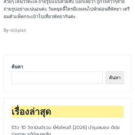
สวยๆ เห็นวิวทะเล ถ่ายรูปแบบสวยสับ บอกเลยว่า ถูกใจสาวๆสาย
ถ่ายรูปอย่างแน่นอนค่ะ วันหยุดนี้ใครมีเเพลนไปพักผ่อนที่พัทยา เตรี
ยมตัวเเพ็คกระเป๋าไปเที่ยวพัทยากันค่ะ
nickpisit
By
Posted
by
ค้นหา
ค้นหา
เรื่องล่าสุด
รีวิว 10 วิตามินบีรวม ยี่ห้อไหนดี [2026] บำรุงสมอง ดีต่อ
ร่างกาย แก้อ่อนเพลีย