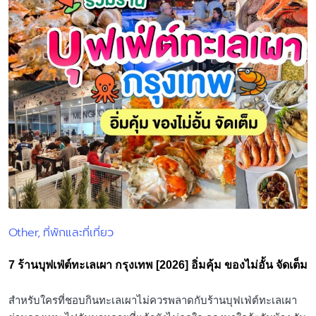
Other
ที่พักและที่เที่ยว
Posted
in
7 ร้านบุฟเฟ่ต์ทะเลเผา กรุงเทพ [2026] อิ่มคุ้ม ของไม่อั้น จัดเต็ม
สำหรับใครที่ชอบกินทะเลเผาไม่ควรพลาดกับร้านบุฟเฟ่ต์ทะเลเผา