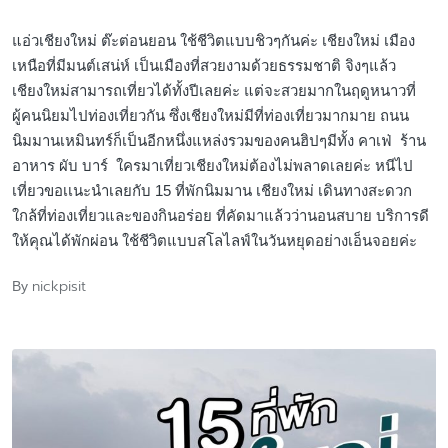
แอ่วเชียงใหม่ ต๊ะต่อนยอน ใช้ชีวิตแบบชิวๆกันค่ะ เชียงใหม่ เมือง
เหนือที่มีมนต์เสน่ห์ เป็นเมืองที่สวยงามด้วยธรรมชาติ จิงๆแล้ว
เชียงใหม่สามารถเที่ยวได้ทั้งปีเลยค่ะ แต่จะสวยมากในฤดูหนาวที่
ผู้คนนิยมไปท่องเที่ยวกัน ซึ่งเชียงใหม่มีที่ท่องเที่ยวมากมาย ถนน
นิมมานเหมินทร์ก็เป็นอีกหนึ่งแหล่งรวมของคนฮิปๆมีทั้ง คาเฟ่ ร้าน
อาหาร ผับ บาร์ ใครมาเที่ยวเชียงใหม่ต้องไม่พลาดเลยค่ะ หนีไป
เที่ยวขอเเนะนำเลยกับ 15 ที่พักนิมมาน เชียงใหม่ เดินทางสะดวก
ใกล้ที่ท่องเที่ยวและของกินอร่อย ที่คัดมาแล้วว่านอนสบาย บริการดี
ให้คุณได้พักผ่อน ใช้ชีวิตแบบสโลไลฟ์ในวันหยุดอย่างเอ็นจอยค่ะ
nickpisit
By
Posted
by