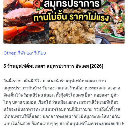
Other
ที่พักและที่เที่ยว
Posted
in
5 ร้านบุฟเฟ่ต์ทะเลเผา สมุทรปราการ อัพเดท [2026]
วันนี้เราชาวมินนี่ รีวิว มาแนะนำร้านบุฟเฟต์ทะเลเผา ย่าน
สมุทรปราการกันบ้าง รับรองว่าแต่ละร้านมีอาหารทะเลสด สะอาด
จัดเต็มไว้พร้อมเสิร์ฟแน่นอน ทั้งกุ้งตัวโตสดๆเป็นๆ หอยสดๆ ปูตัว
โตๆ ปลาแซลมอน เรียกได้ว่าเหมือนยกทะเลามาเสิร์ฟเลยทีเดียว
หรือจะเป็นอาหารทะเลแบบพร้อมทานก็มีมากมาย รวมถึงน้ำจิ้งรส
เด็ดจนชวนให้ลิ้มลอง นอกจากทะเลเผาก็ยังมีหมูกระทะให้ทานกัน
แบบไม่อั้นด้วย อิ่มกันแบบจุกๆ สายกินบุฟเฟ่ต์ไม่ควรพลาดเลยกับ 5