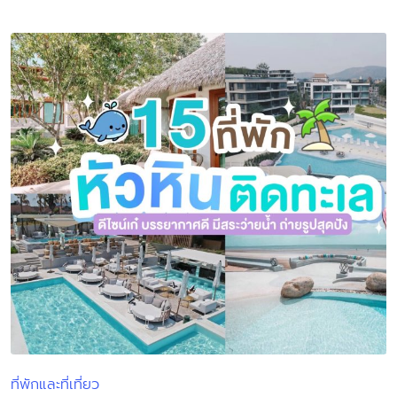
by
ที่พักและที่เที่ยว
Posted