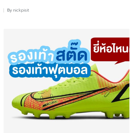
nickpisit
By
Posted
by