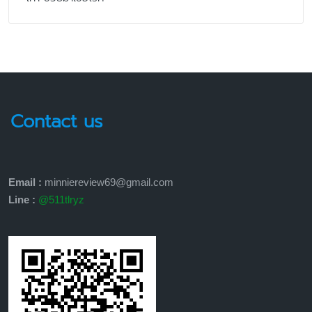
Contact us
Email :
minniereview69@gmail.com
Line :
@511tlryz