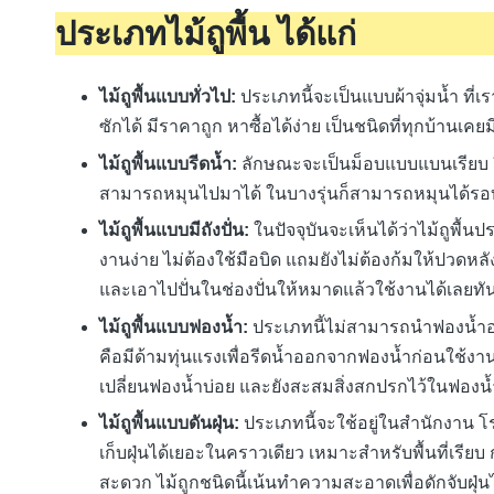
ประเภทไม้ถูพื้น ได้แก่
ไม้ถูพื้นแบบทั่วไป:
ประเภทนี้จะเป็นแบบผ้าจุ่มน้ำ ที
ซักได้ มีราคาถูก หาซื้อได้ง่าย เป็นชนิดที่ทุกบ้านเคย
ไม้ถูพื้นแบบรีดน้ำ:
ลักษณะจะเป็นม็อบแบบแบนเรียบ ร
สามารถหมุนไปมาได้ ในบางรุ่นก็สามารถหมุนได้รอบ
ไม้ถูพื้นแบบมีถังปั่น:
ในปัจจุบันจะเห็นได้ว่าไม้ถูพื้
งานง่าย ไม่ต้องใช้มือบิด แถมยังไม่ต้องก้มให้ปวดห
และเอาไปปั่นในช่องปั่นให้หมาดแล้วใช้งานได้เลยทัน
ไม้ถูพื้นแบบฟองน้ำ:
ประเภทนี้ไม่สามารถนำฟองน้ำออก
คือมีด้ามทุ่นแรงเพื่อรีดน้ำออกจากฟองน้ำก่อนใช้งาน
เปลี่ยนฟองน้ำบ่อย และยังสะสมสิ่งสกปรกไว้ในฟองน้ำอ
ไม้ถูพื้นแบบดันฝุ่น:
ประเภทนี้จะใช้อยู่ในสำนักงาน 
เก็บฝุ่นได้เยอะในคราวเดียว เหมาะสำหรับพื้นที่เรียบ ก
สะดวก ไม้ถูกชนิดนี้เน้นทำความสะอาดเพื่อดักจับฝุ่