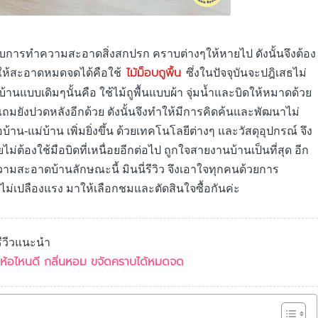
อกับการทำความสะอาดสิ่งสกปรก คราบต่างๆให้หายไป ดังนั้นจึงต้อง
ไม้ม็อบถูพื้น
ถูให้สะอาดหมดจดได้คือใช้
ซึ่งในปัจจุบันจะปฎิเสธไม่
บ้านแบบเดิมๆนั้นคือ ใช้ไม้ถูพื้นแบบผ้า จุ่มน้ำและบิดให้หมาดด้วย
ก แถมยังปวดหลังอีกด้วย ดังนั้นจึงทำให้มีการคิดค้นและพัฒนาไม่
น-แม่บ้าน เพิ่มยิ่งขึ้น ด้วยเทคโนโลยีต่างๆ และวัสดุอุปกรณ์ จึง
ยไม่ต้องใช้มือบิดที่เหนื่อยอีกต่อไป ถูกใจสายงานบ้านเป็นที่สุด อีก
ามสะอาดบ้านลักษณะนี้ มินนี่รีวิว จึงเอาใจทุกคนด้วยการ
 ไม่เปลืองแรง
มาให้เลือกชมและตัดสินใจซื้อกันค่ะ
รีวีวแนะนำ
 ยี่ห้อไหนดี กลิ่นหอม ขจัดคราบได้หมดจด