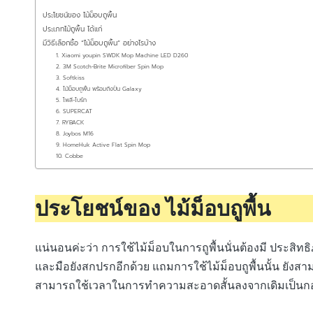
ประโยชน์ของ ไม้ม็อบถูพื้น
ประเภทไม้ถูพื้น ได้แก่
มีวิธีเลือกซื้อ “ไม้ม็อบถูพื้น” อย่างไรบ้าง
1. Xiaomi youpin SWDK Mop Machine LED D260
2. 3M Scotch-Brite Microfiber Spin Mop
3. Softkiss
4. ไม้ม็อบถูพื้น พร้อมถังปั่น Galaxy
5. โพลี-ไบร์ท
6. SUPERCAT
7. RYBACK
8. Joybos M16
9. HomeHuk Active Flat Spin Mop
10. Cobbe
ประโยชน์ของ ไม้ม็อบถูพื้น
แน่นอนค่ะว่า การใช้ไม้ม็อบในการถูพื้นนั่นต้องมี ประสิทธิภ
และมือยังสกปรกอีกด้วย แถมการใช้ไม้ม็อบถูพื้นนั้น ยังสา
สามารถใช้เวลาในการทำความสะอาดสั้นลงจากเดิมเป็นกอง 