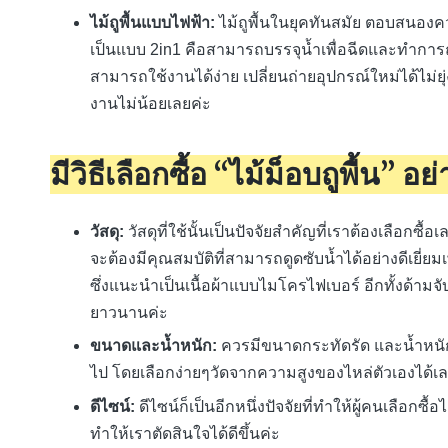
ไม้ถูพื้นแบบไฟฟ้า:
ไม้ถูพื้นในยุคทันสมัย ตอบสนองควา
เป็นแบบ 2in1 คือสามารถบรรจุน้ำเพื่อฉีดและทำการถ
สามารถใช้งานได้ง่าย เปลี่ยนถ่ายอุปกรณ์ใหม่ได้ไม่ยุ
งานไม่น้อยเลยค่ะ
มีวิธีเลือกซื้อ “ไม้ม็อบถูพื้น” อย
วัสดุ:
วัสดุที่ใช้นั้นเป็นปัจจัยสำคัญที่เราต้องเลือกซื้
จะต้องมีคุณสมบัติที่สามารถดูดซับน้ำได้อย่างดีเย
ซึ่งแนะนำเป็นเนื้อผ้าแบบไมโครไฟเบอร์ อีกทั้งด้ามจ
ยาวนานค่ะ
ขนาดและน้ำหนัก:
ควรมีขนาดกระทัดรัด และน้ำหนักที
ไป โดยเลือกง่ายๆวัดจากความสูงของไหล่ตัวเองได้เล
ดีไซน์:
ดีไซน์ก็เป็นอีกหนึ่งปัจจัยที่ทำให้ผู้คนเลือกซ
ทำให้เราตัดสินใจได้ดีขึ้นค่ะ