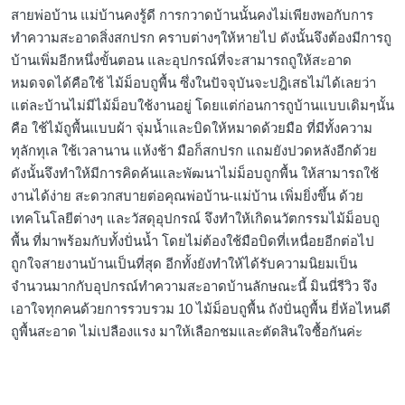
สายพ่อบ้าน แม่บ้านคงรู้ดี การกวาดบ้านนั้นคงไม่เพียงพอกับการ
ทำความสะอาดสิ่งสกปรก คราบต่างๆให้หายไป ดังนั้นจึงต้องมีการถู
บ้านเพิ่มอีกหนึ่งขั้นตอน และอุปกรณ์ที่จะสามารถถูให้สะอาด
หมดจดได้คือใช้ ไม้ม็อบถูพื้น ซึ่งในปัจจุบันจะปฎิเสธไม่ได้เลยว่า
แต่ละบ้านไม่มีไม้ม็อบใช้งานอยู่ โดยแต่ก่อนการถูบ้านแบบเดิมๆนั้น
คือ ใช้ไม้ถูพื้นแบบผ้า จุ่มน้ำและบิดให้หมาดด้วยมือ ที่มีทั้งความ
ทุลักทุเล ใช้เวลานาน แห้งช้า มือก็สกปรก แถมยังปวดหลังอีกด้วย
ดังนั้นจึงทำให้มีการคิดค้นและพัฒนาไม่ม็อบถูกพื้น ให้สามารถใช้
งานได้ง่าย สะดวกสบายต่อคุณพ่อบ้าน-แม่บ้าน เพิ่มยิ่งขึ้น ด้วย
เทคโนโลยีต่างๆ และวัสดุอุปกรณ์ จึงทำให้เกิดนวัตกรรมไม้ม็อบถู
พื้น ที่มาพร้อมกับทั้งปั่นน้ำ โดยไม่ต้องใช้มือบิดที่เหนื่อยอีกต่อไป
ถูกใจสายงานบ้านเป็นที่สุด อีกทั้งยังทำให้ได้รับความนิยมเป็น
จำนวนมากกับอุปกรณ์ทำความสะอาดบ้านลักษณะนี้ มินนี่รีวิว จึง
เอาใจทุกคนด้วยการรวบรวม 10 ไม้ม็อบถูพื้น ถังปั่นถูพื้น ยี่ห้อไหนดี
ถูพื้นสะอาด ไม่เปลืองแรง มาให้เลือกชมและตัดสินใจซื้อกันค่ะ