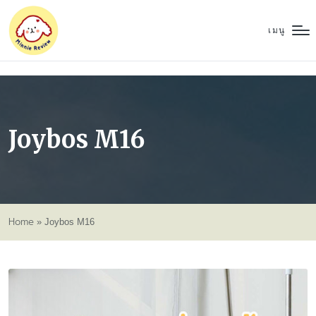
เมนู
Joybos M16
Home
»
Joybos M16