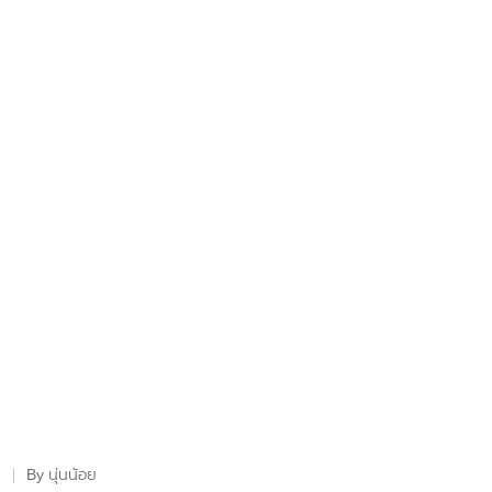
นุ่นน้อย
By
Posted