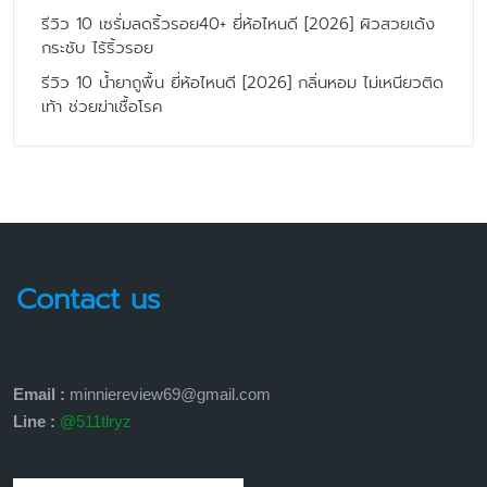
รีวิว 10 เซรั่มลดริ้วรอย40+ ยี่ห้อไหนดี [2026] ผิวสวยเด้ง
กระชับ ไร้ริ้วรอย
รีวิว 10 น้ำยาถูพื้น ยี่ห้อไหนดี [2026] กลิ่นหอม ไม่เหนียวติด
เท้า ช่วยฆ่าเชื้อโรค
Contact us
Email :
minniereview69@gmail.com
Line :
@511tlryz