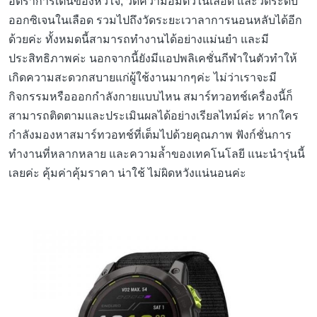
อัตราการเต้นของหัวใจ, วัดความอิ่มตัวในเลือด และวัดระดับ
ออกซิเจนในเลือด รวมไปถึงวัดระยะเวาลาการนอนหลับได้อีก
ด้วยค่ะ ทั้งหมดนี้สามารถทำงานได้อย่างแม่นยำ และมี
ประสิทธิภาพค่ะ นอกจากนี้ยังมีแอปพลิเคชั่นกีฬาในตัวทำให้
เกิดความสะดวกสบายแก่ผู้ใช้งานมากๆค่ะ ไม่ว่าเราจะมี
กิจกรรมหรือออกกำลังกายแบบไหน สมาร์ทวอทช์เครื่องนี้ก็
สามารถติดตามและประเมินผลได้อย่างเรียลไทม์ค่ะ หากใคร
กำลังมองหาสมาร์ทวอทช์ที่เต็มไปด้วยคุณภาพ ฟังก์ชั่นการ
ทำงานที่หลากหลาย และความล้ำของเทคโนโลยี แนะนำรุ่นนี้
เลยค่ะ คุ้มค่าคุ้มราคา น่าใช้ ไม่ผิดหวังแน่นอนค่ะ