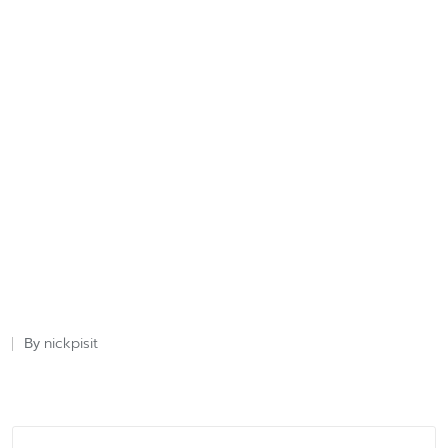
nickpisit
By
Posted
by