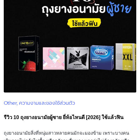
Other
ความงามและของใช้ส่วนตัว
Posted
in
รีวิว 10 ถุงยางอนามัยผู้ชาย ยี่ห้อไหนดี [2026] ใช้แล้วฟิน
ถุงยางอนามัยสิ่งที่หนุ่มสาวหลายคนมักจะมองข้าม เพราะบางคน