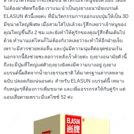
สำหรับใครที่อยากจะเพิ่มขนาดให้กับเจ้าหนูของตัวเอง โดยที่
ไม่ต้องผ่าตัดหรือฉีด เราแนะนำเป็นถุงยางอนามัยแบรนด์
ELASUN ตัวนี้เลยค่ะ ที่มีนวัตกรรมการออกแบบปุ่มให้เป็น 3D
มีขนาดใหญ่พิเศษ เมื่อสวมใส่ไปแล้วจะรู้สึกเลยว่าเจ้าหนูของ
คุณใหญ่ขึ้นถึง 2 ซม.และยังทำให้คู่รักของคุณรู้สึกตื่นเต้นไป
ด้วย ทำนานแค่ไหนก็ไม่ต้องกังวลเลยว่าจะทำให้อีกฝ่ายเจ็บ
เพราะมีสารช่วยหล่อลื่น และปุ่มมีความนุ่มดีต่อจุดซ่อนเร้น
นอกจากนี้ยังช่วยชะลอการหลั่งเร็วด้วยค่ะ ถุงยางอนามัยตัวนี้
ถึงจะมีปุ่มที่ใหญ่แต่ตัวถุงยางยังคงมีความบางอยู่ ถุงยาง
แบรนด์นี้ผลิตจากน้ำยางธรรมชาติ ได้มาตรฐานสากลหลาย
ฉบับ ปลอดภัยแน่นอนค่ะ สำหรับ ELASUN แบรนด์นี้ เหมาะ
กับหนุ่มๆที่ต้องการเพิ่มขนาด และเพิ่มอรรถรสให้กับคู่รัก แต่
แอบเสียดายเพราะมีแค่ไซซ์ 52 ค่ะ