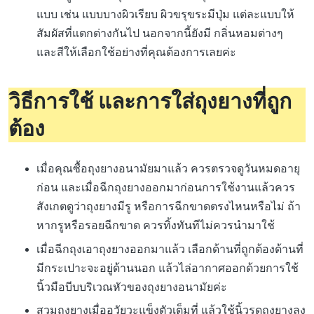
แบบ เช่น แบบบางผิวเรียบ ผิวขรุขระมีปุ่ม แต่ละแบบให้
สัมผัสที่แตกต่างกันไป นอกจากนี้ยังมี กลิ่นหอมต่างๆ
และสีให้เลือกใช้อย่างที่คุณต้องการเลยค่ะ
วิธีการใช้ และการใส่ถุงยางที่ถูก
ต้อง
เมื่อคุณซื้อถุงยางอนามัยมาแล้ว ควรตรวจดูวันหมดอายุ
ก่อน และเมื่อฉีกถุงยางออกมาก่อนการใช้งานแล้วควร
สังเกตดูว่าถุงยางมีรู หรือการฉีกขาดตรงไหนหรือไม่ ถ้า
หากรูหรือรอยฉีกขาด ควรทิ้งทันทีไม่ควรนำมาใช้
เมื่อฉีกถุงเอาถุงยางออกมาแล้ว เลือกด้านที่ถูกต้องด้านที่
มีกระเปาะจะอยู่ด้านนอก แล้วไล่อากาศออกด้วยการใช้
นิ้วมือบีบบริเวณหัวของถุงยางอนามัยค่ะ
สวมถุงยางเมื่ออวัยวะแข็งตัวเต็มที่ แล้วใช้นิ้วรูดถุงยางลง