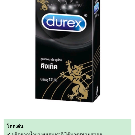
โดดเด่น
✓
ผลิตจากน้ำยางธรรมชาติ ได้มาตรฐานสากล