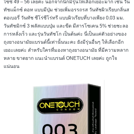
ไซซ์ 49 – 56 เลยค่ะ นอกจากนี้ก็มีรุ่นให้เลือกเยอะมาก เช่น วัน
ทัชแม็กซ์ ดอท แบบมีปุ่ม ช่วยเพิ่มอรรถรส วันทัชผิวเรียบกลิ่นส
ตอเบอรี่ วันทัช ซีโร่ซีโร่ทรี แบบผิวเรียบที่บางเพียง 0.03 มม.
วันทัชมิกซ์ 3 พลัสแบบปุ่ม และขีด มีสารโซเคน 5% ช่วยชะลอ
การหลั่งเร็ว และรุ่นวันทัชโก เป็นต้นค่ะ นี่เป็นแค่ตัวอย่างของ
ถุงยางอนามัยแบรนด์นี้เท่านั้นนะคะ ยังมีรุ่นอื่นๆ ให้เลือกอีก
เยอะเลยค่ะ สำหรับใครที่มองหาถุงยางอนามัย ที่มีความหลาก
หลาย ขาดยาก แนะนำแบรนด์ ONETUCH เลยค่ะ ถูกใจ
แน่นอน