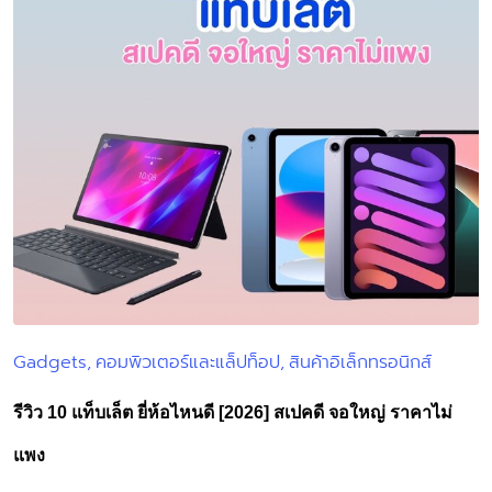
Gadgets
คอมพิวเตอร์และแล็ปท็อป
สินค้าอิเล็กทรอนิกส์
Posted
in
รีวิว 10 แท็บเล็ต ยี่ห้อไหนดี [2026] สเปคดี จอใหญ่ ราคาไม่
แพง