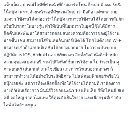
แท็บเล็ต อุปกรณ์ไอทีที่ทำหน้าที่กึ่งสมาร์ทโฟน กึ่งคอมพิวเตอร์หรือ
โน็ตบุ๊ค เพราะด้วยหน้าจอที่มีขนาดใหญ่กว่ามือถือ แต่พกพาง่าย
สะดวก ใช้งานได้คล่องกว่าโน็ตบุ๊ค สามารถใช้งานได้โดยการสัมผัส
หรือมีปากกาในบางรุ่น ทำให้เป็นที่นิยมมากในยุคนี้ จึงได้มีการ
คิดค้นและพัฒนาให้สามารถตอบสนองความต้องการของผู้ใช้งาน
มากขึ้น เช่น สามารถใส่ซิมเล่นอินเทอร์เน็ตได้ โดยไม่ต้องรอ Wi-Fi
สามารถเข้าถึงแอปพลิเคชั่นได้อย่างมากมาย ไม่ว่าจะเป็นระบบ
ปฏิบัติการ IOS, Android และ Windows อีกทั้งยังคำนึงถึงน้ำหนัก
ความจุของแบตเตอรี่ รวมไปถึงฟังก์ชั่นการใช้งาน ไม่ว่าจะเป็น ดู
ภาพยนตร์ เล่นเกมส์ เล่นโซเชียล และการนำเสนองานต่างๆ ก็
สามารถทำงานได้อย่างมีประสิทธิภาพ ไม่แพ้คอมพิวเตอร์หรือโน็
ตบุ๊กเลยค่ะ แต่การที่จะเลือกซื้อเพื่อให้ใช้งานได้ตามที่เราต้องการ
บางทีก็เป็นเรื่องยาก มินนี่รีวิวขอแนะนำ 10 แท็บเล็ต ยี่ห้อไหนดี สเป
คดี จอใหญ่ ราคาไม่แพง ให้คุณตัดสินใจง่าย และเลือกรุ่นที่เข้ากับ
ไลฟ์สไตล์ของคุณ