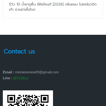
รีวิว 10 น้ำยาถูพื้น ยี่ห้อไหนดี [2026] กลิ่นหอม ไม่เหนียวติด
เท้า ช่วยฆ่าเชื้อโรค
Contact us
Email :
minniereview69@gmail.com
Line :
@511tlryz