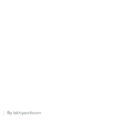
laktiyasriboon
By
Posted
by