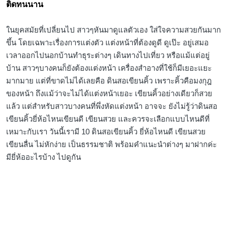
ติดทนนาน
ในยุคสมัยที่เปลี่ยนไป สาวๆหันมาดูแลตัวเอง ใส่ใจความสวยกันมาก
ขึ้น โดยเฉพาะเรื่องการแต่งตัว แต่งหน้าที่ต้องดูดี ดูเป๊ะ อยู่เสมอ
เวลาออกไปนอกบ้านทำธุระต่างๆ เดินทางไปเที่ยว หรือแม้แต่อยู่
บ้าน สาวๆบางคนก็ยังต้องแต่งหน้า เครื่องสำอางที่ใช้ก็มีเยอะแยะ
มากมาย แต่ที่ขาดไม่ได้เลยคือ ดินสอเขียนคิ้ว เพราะคิ้วคือมงกุฎ
ของหน้า ถึงแม้ว่าจะไม่ได้แต่งหน้าเยอะ เขียนคิ้วอย่างเดียวก็สวย
แล้ว แต่สำหรับสาวบางคนที่พึ่งหัดแต่งหน้า อาจจะ ยังไม่รู้ว่าดินสอ
เขียนคิ้วยี่ห้อไหนเขียนดี เขียนสวย และควรจะเลือกแบบไหนดีที่
เหมาะกับเรา วันนี้เรามี 10 ดินสอเขียนคิ้ว ยี่ห้อไหนดี เขียนสวย
เขียนลื่น ไม่หักง่าย เป็นธรรมชาติ พร้อมคำแนะนำต่างๆ มาฝากค่ะ
มียี่ห้ออะไรบ้าง ไปดูกัน