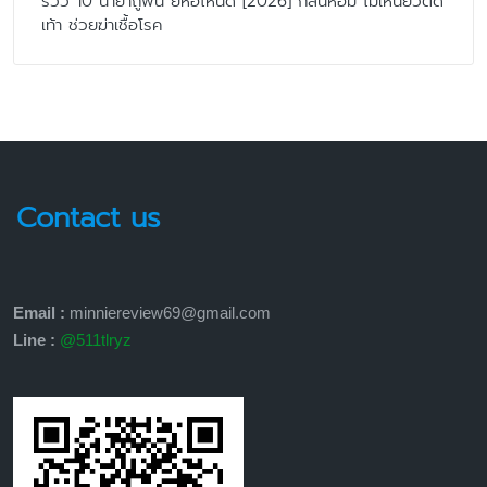
รีวิว 10 น้ำยาถูพื้น ยี่ห้อไหนดี [2026] กลิ่นหอม ไม่เหนียวติด
เท้า ช่วยฆ่าเชื้อโรค
Contact us
Email :
minniereview69@gmail.com
Line :
@511tlryz