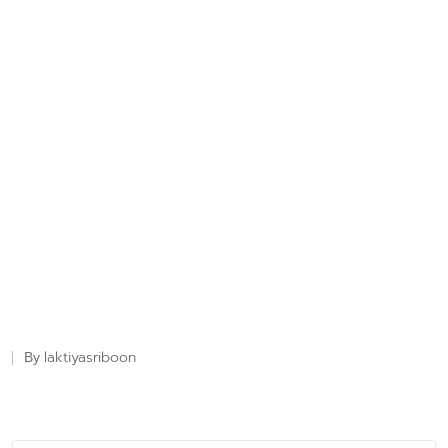
laktiyasriboon
By
Posted
by