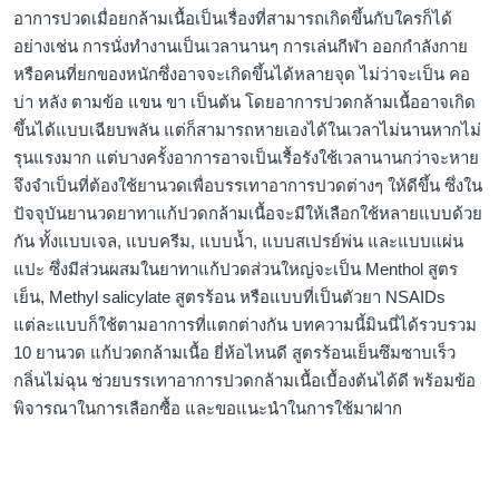
อาการปวดเมื่อยกล้ามเนื้อเป็นเรื่องที่สามารถเกิดขึ้นกับใครก็ได้
อย่างเช่น การนั่งทำงานเป็นเวลานานๆ การเล่นกีฬา ออกกำลังกาย
หรือคนที่ยกของหนักซึ่งอาจจะเกิดขึ้นได้หลายจุด ไม่ว่าจะเป็น คอ
บ่า หลัง ตามข้อ แขน ขา เป็นต้น โดยอาการปวดกล้ามเนื้ออาจเกิด
ขึ้นได้แบบเฉียบพลัน แต่ก็สามารถหายเองได้ในเวลาไม่นานหากไม่
รุนแรงมาก แต่บางครั้งอาการอาจเป็นเรื้อรังใช้เวลานานกว่าจะหาย
จึงจำเป็นที่ต้องใช้ยานวดเพื่อบรรเทาอาการปวดต่างๆ ให้ดีขึ้น ซึ่งใน
ปัจจุบันยานวดยาทาแก้ปวดกล้ามเนื้อจะมีให้เลือกใช้หลายแบบด้วย
กัน ทั้งแบบเจล, แบบครีม, แบบน้ำ, แบบสเปรย์พ่น และแบบแผ่น
แปะ ซึ่งมีส่วนผสมในยาทาแก้ปวดส่วนใหญ่จะเป็น Menthol สูตร
เย็น, Methyl salicylate สูตรร้อน หรือแบบที่เป็นตัวยา NSAIDs
แต่ละแบบก็ใช้ตามอาการที่แตกต่างกัน บทความนี้มินนี่ได้รวบรวม
10 ยานวด แก้ปวดกล้ามเนื้อ ยี่ห้อไหนดี สูตรร้อนเย็นซึมซาบเร็ว
กลิ่นไม่ฉุน ช่วยบรรเทาอาการปวดกล้ามเนื้อเบื้องต้นได้ดี พร้อมข้อ
พิจารณาในการเลือกซื้อ และขอแนะนำในการใช้มาฝาก