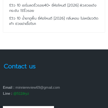
รีวิว 10 เซรั่มลดริ้วรอย40+ ยี่ห้อไหนดี [2026] ผิวสวยเด้ง
กระชับ ไร้ริ้วรอย
รีวิว 10 น้ำยาถูพื้น ยี่ห้อไหนดี [2026] กลิ่นหอม ไม่เหนียวติด
เท้า ช่วยฆ่าเชื้อโรค
Contact us
Email :
minniereview69@gmail.com
Line :
@511tlryz