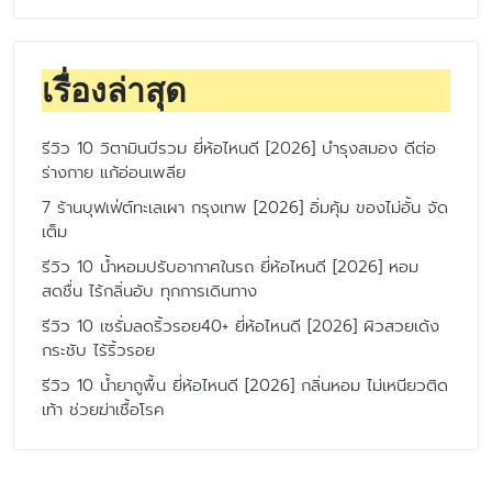
เรื่องล่าสุด
รีวิว 10 วิตามินบีรวม ยี่ห้อไหนดี [2026] บำรุงสมอง ดีต่อ
ร่างกาย แก้อ่อนเพลีย
7 ร้านบุฟเฟ่ต์ทะเลเผา กรุงเทพ [2026] อิ่มคุ้ม ของไม่อั้น จัด
เต็ม
รีวิว 10 น้ำหอมปรับอากาศในรถ ยี่ห้อไหนดี [2026] หอม
สดชื่น ไร้กลิ่นอับ ทุกการเดินทาง
รีวิว 10 เซรั่มลดริ้วรอย40+ ยี่ห้อไหนดี [2026] ผิวสวยเด้ง
กระชับ ไร้ริ้วรอย
รีวิว 10 น้ำยาถูพื้น ยี่ห้อไหนดี [2026] กลิ่นหอม ไม่เหนียวติด
เท้า ช่วยฆ่าเชื้อโรค