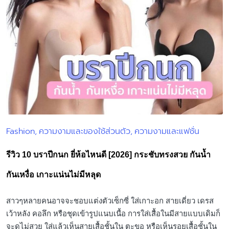
Fashion
ความงามและของใช้ส่วนตัว
ความงามและแฟชั่น
Posted
in
รีวิว 10 บราปีกนก ยี่ห้อไหนดี [2026] กระชับทรงสวย กันน้ำ
กันเหงื่อ เกาะแน่นไม่มีหลุด
สาวๆหลายคนอาจจะชอบแต่งตัวเซ็กซี่ ใส่เกาะอก สายเดี่ยว เดรส
เว้าหลัง คอลึก หรือชุดเข้ารูปแนบเนื้อ การใส่เสื้อในมีสายแบบเดิมก็
จะดูไม่สวย ใส่แล้วเห็นสายเสื้อชั้นใน ตะขอ หรือเห็นรอยเสื้อชั้นใน