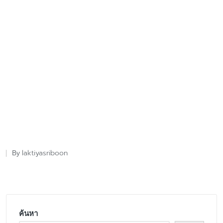
laktiyasriboon
By
Posted
by
ค้นหา