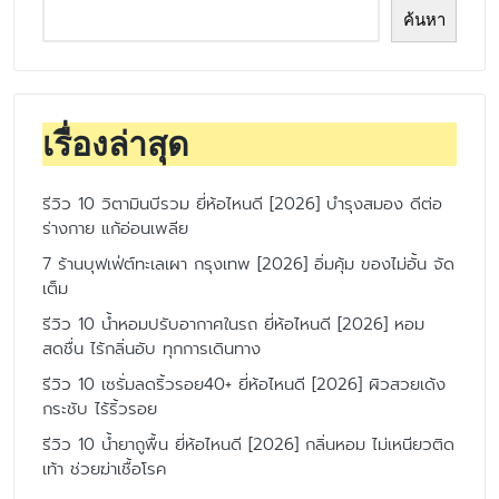
ค้นหา
เรื่องล่าสุด
รีวิว 10 วิตามินบีรวม ยี่ห้อไหนดี [2026] บำรุงสมอง ดีต่อ
ร่างกาย แก้อ่อนเพลีย
7 ร้านบุฟเฟ่ต์ทะเลเผา กรุงเทพ [2026] อิ่มคุ้ม ของไม่อั้น จัด
เต็ม
รีวิว 10 น้ำหอมปรับอากาศในรถ ยี่ห้อไหนดี [2026] หอม
สดชื่น ไร้กลิ่นอับ ทุกการเดินทาง
รีวิว 10 เซรั่มลดริ้วรอย40+ ยี่ห้อไหนดี [2026] ผิวสวยเด้ง
กระชับ ไร้ริ้วรอย
รีวิว 10 น้ำยาถูพื้น ยี่ห้อไหนดี [2026] กลิ่นหอม ไม่เหนียวติด
เท้า ช่วยฆ่าเชื้อโรค