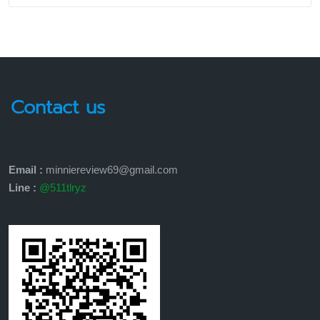
Contact us
Email :
minniereview69@gmail.com
Line :
@511tlryz