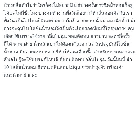
เรื่องกลิ่นตัวไม่ว่าใครก็คงไม่อยากมี แต่บางครั้งการฉีดน้ำหอมก็อยู่
ได้แค่ไม่กี่ชั่วโมง บางคนทำงานทั้งวันก็อยากให้กลิ่นหอมติดกับเรา
ทั้งวัน เดินไปไหนก็มีแต่คนอยากใกล้ หากจะพกน้ำกอมมาฉีกทั้งวันก็
อาจจะฉุนไป โลชั่นน้ำหอมจึงเป็นตัวเลือกยอดนิยมที่ใครหลายๆ คน
เลือกใช้ เพราะใช้ง่าย กลิ่นไม่ฉุน หอมติดทน ยาวนาน จะทากี่ครั้ง
ก็ได้ พกพาง่าย น้ำหนักเบา ไม่ต้องกลัวแตก แต่ในปัจจุบันนี้โลชั่น
น้ำหอม มีหลายแบบ หลายยี่ห้อให้คุณเลือกซื้อ สำหรับบางคนอาจจะ
ลังเลไม่รู้จะใช้แบรนด์ไหนดี ที่หอมติดทน กลิ่นไม่ฉุน วันนี้มินนี่ นำ
10 โลชั่นน้ำหอม ติดทน กลิ่นหอมไม่ฉุน ช่วยบำรุงผิว พร้อมคำ
แนะนำมาฝากค่ะ