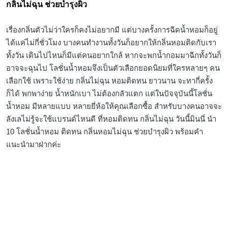
กลิ่นไม่ฉุน ช่วยบำรุงผิว
เรื่องกลิ่นตัวไม่ว่าใครก็คงไม่อยากมี แต่บางครั้งการฉีดน้ำหอมก็อยู่
ได้แค่ไม่กี่ชั่วโมง บางคนทำงานทั้งวันก็อยากให้กลิ่นหอมติดกับเรา
ทั้งวัน เดินไปไหนก็มีแต่คนอยากใกล้ หากจะพกน้ำกอมมาฉีกทั้งวันก็
อาจจะฉุนไป โลชั่นน้ำหอมจึงเป็นตัวเลือกยอดนิยมที่ใครหลายๆ คน
เลือกใช้ เพราะใช้ง่าย กลิ่นไม่ฉุน หอมติดทน ยาวนาน จะทากี่ครั้ง
ก็ได้ พกพาง่าย น้ำหนักเบา ไม่ต้องกลัวแตก แต่ในปัจจุบันนี้โลชั่น
น้ำหอม มีหลายแบบ หลายยี่ห้อให้คุณเลือกซื้อ สำหรับบางคนอาจจะ
ลังเลไม่รู้จะใช้แบรนด์ไหนดี ที่หอมติดทน กลิ่นไม่ฉุน วันนี้มินนี่ นำ
10 โลชั่นน้ำหอม ติดทน กลิ่นหอมไม่ฉุน ช่วยบำรุงผิว พร้อมคำ
แนะนำมาฝากค่ะ