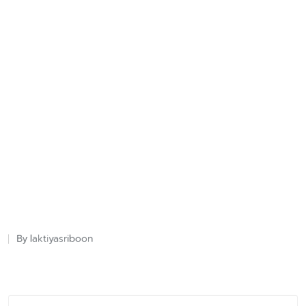
laktiyasriboon
By
Posted
by