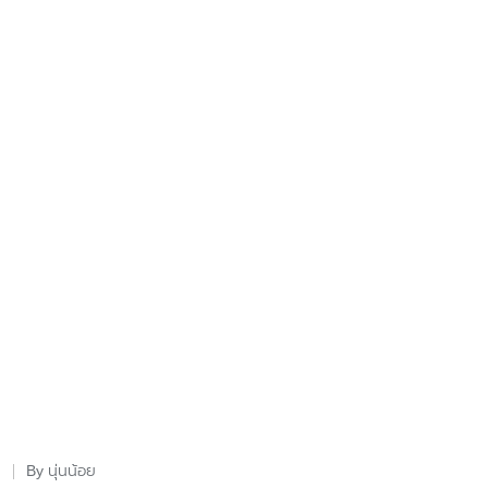
นุ่นน้อย
By
Posted