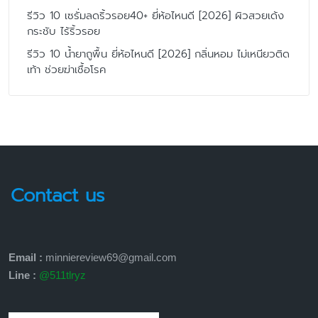
รีวิว 10 เซรั่มลดริ้วรอย40+ ยี่ห้อไหนดี [2026] ผิวสวยเด้ง
กระชับ ไร้ริ้วรอย
รีวิว 10 น้ำยาถูพื้น ยี่ห้อไหนดี [2026] กลิ่นหอม ไม่เหนียวติด
เท้า ช่วยฆ่าเชื้อโรค
Contact us
Email :
minniereview69@gmail.com
Line :
@511tlryz