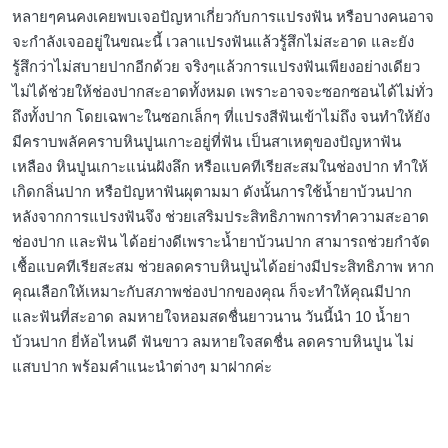
หลายๆคนคงเคยพบเจอปัญหาเกี่ยวกับการแปรงฟัน หรือบางคนอาจ
จะกำลังเจออยู่ในขณะนี้ เวลาแปรงฟันแล้วรู้สึกไม่สะอาด และยัง
รู้สึกว่าไม่สบายปากอีกด้วย จริงๆแล้วการแปรงฟันเพียงอย่างเดียว
ไม่ได้ช่วยให้ช่องปากสะอาดทั้งหมด เพราะอาจจะซอกซอนได้ไม่ทั่ว
ถึงทั้งปาก โดยเฉพาะในซอกเล็กๆ ที่แปรงสีฟันเข้าไม่ถึง จนทำให้ยัง
มีคราบพลัคคราบหินปูนเกาะอยู่ที่ฟัน เป็นสาเหตุของปัญหาฟัน
เหลือง หินปูนเกาะแน่นฝังลึก หรือแบคทีเรียสะสมในช่องปาก ทำให้
เกิดกลิ่นปาก หรือปัญหาฟันผุตามมา ดังนั้นการใช้น้ำยาบ้วนปาก
หลังจากการแปรงฟันจึง ช่วยเสริมประสิทธิภาพการทำความสะอาด
ช่องปาก และฟัน ได้อย่างดีเพราะน้ำยาบ้วนปาก สามารถช่วยกำจัด
เชื้อแบคทีเรียสะสม ช่วยลดคราบหินปูนได้อย่างมีประสิทธิภาพ หาก
คุณเลือกให้เหมาะกับสภาพช่องปากของคุณ ก็จะทำให้คุณมีปาก
และฟันที่สะอาด ลมหายใจหอมสดชื่นยาวนาน วันนี้นำ 10 น้ำยา
บ้วนปาก ยี่ห้อไหนดี ฟันขาว ลมหายใจสดชื่น ลดคราบหินปูน ไม่
แสบปาก พร้อมคำแนะนำต่างๆ มาฝากค่ะ