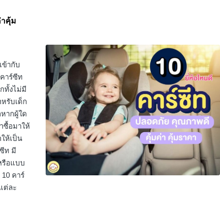
าคุ้ม
เข้ากับ
 คาร์ซีท
ั้งไม่มี
ำหรับเด็ก
าหากผู้ใด
ซื้อมาให้
กให้เป็น
ซีท มี
หรือแบบ
 10 คาร์
แต่ละ