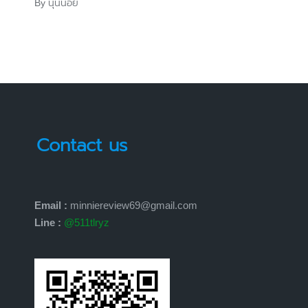
นุ่นน้อย
By
Posted
by
Contact us
Email :
minniereview69@gmail.com
Line :
@511tlryz