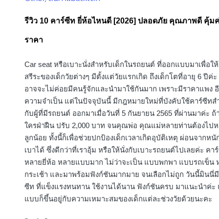
in
รีวิว 10 คาร์ซีท ยี่ห้อไหนดี [2026] ปลอดภัย คุณภาพดี คุ้มค่
ราคา
Car seat หรือเบาะนั่งสำหรับเด็กในรถยนต์ ที่ออกแบบมาเพื่อให้
สรีระของเด็กวัยต่างๆ มีตั้งแต่วัยแรกเกิด ถึงเด็กโตที่อายุ 6 ปีค่ะ
อาจจะไม่ค่อยมีคนรู้จักและนำมาใช้กันมาก เพราะมีราคาแพง อีกท
ความจำเป็น แต่ในปัจจุบันนี้ มีกฎหมายใหม่ที่บังคับใช้คาร์ซีทส
กับผู้ที่มีรถยนต์ ออกมาเมื่อวันที่ 5 กันยายน 2565 ที่ผ่านมาค่ะ ถ้
ใครฝ่าฝืน ปรับ 2,000 บาท จนคุณพ่อ คุณแม่หลายท่านต้องไปหา
ลูกน้อย ทั้งนี้ก็เพื่อช่วยปกป้องเด็กเวลาเกิดอุบัติเหตุ ผ่อนจากหนั
เบาได้ ซึ่งดีกว่าที่เราอุ้ม หรือให้นั่งกับเบาะรถยนต์ไปเลยค่ะ คาร์
หลายยี่ห้อ หลายแบบมาก ไม่ว่าจะเป็น แบบพกพา แบบรถเข็น 
กระเช้า และมาพร้อมฟังก์ชันมากมาย จนเลือกไม่ถูก วันนี้มินนี่มี
ซีท ที่แข็งแรงทนทาน ใช้งานได้นาน ฟังก์ชันครบ มาแนะนำค่ะ 
แบบก็ขึ้นอยู่กับความเหมาะสมของเด็กแต่ละช่วงวัยด้วยนะคะ