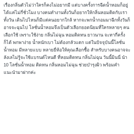
เรื่องกลิ่นตัวไม่ว่าใครก็คงไม่อยากมี แต่บางครั้งการฉีดน้ำหอมก็อยู่
ได้แค่ไม่กี่ชั่วโมง บางคนทำงานทั้งวันก็อยากให้กลิ่นหอมติดกับเรา
ทั้งวัน เดินไปไหนก็มีแต่คนอยากใกล้ หากจะพกน้ำกอมมาฉีกทั้งวันก็
อาจจะฉุนไป โลชั่นน้ำหอมจึงเป็นตัวเลือกยอดนิยมที่ใครหลายๆ คน
เลือกใช้ เพราะใช้ง่าย กลิ่นไม่ฉุน หอมติดทน ยาวนาน จะทากี่ครั้ง
ก็ได้ พกพาง่าย น้ำหนักเบา ไม่ต้องกลัวแตก แต่ในปัจจุบันนี้โลชั่น
น้ำหอม มีหลายแบบ หลายยี่ห้อให้คุณเลือกซื้อ สำหรับบางคนอาจจะ
ลังเลไม่รู้จะใช้แบรนด์ไหนดี ที่หอมติดทน กลิ่นไม่ฉุน วันนี้มินนี่ นำ
10 โลชั่นน้ำหอม ติดทน กลิ่นหอมไม่ฉุน ช่วยบำรุงผิว พร้อมคำ
แนะนำมาฝากค่ะ