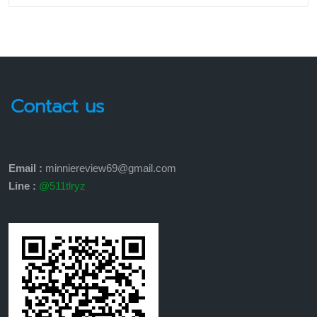
Contact us
Email :
minniereview69@gmail.com
Line :
@511tlryz