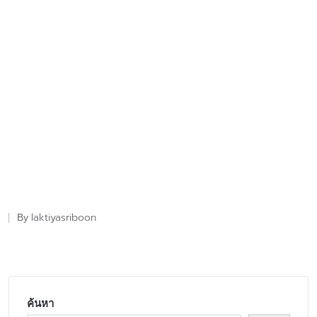
laktiyasriboon
By
Posted
by
ค้นหา