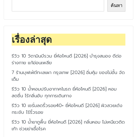
ค้นหา
เรื่องล่าสุด
รีวิว 10 วิตามินบีรวม ยี่ห้อไหนดี [2026] บำรุงสมอง ดีต่อ
ร่างกาย แก้อ่อนเพลีย
7 ร้านบุฟเฟ่ต์ทะเลเผา กรุงเทพ [2026] อิ่มคุ้ม ของไม่อั้น จัด
เต็ม
รีวิว 10 น้ำหอมปรับอากาศในรถ ยี่ห้อไหนดี [2026] หอม
สดชื่น ไร้กลิ่นอับ ทุกการเดินทาง
รีวิว 10 เซรั่มลดริ้วรอย40+ ยี่ห้อไหนดี [2026] ผิวสวยเด้ง
กระชับ ไร้ริ้วรอย
รีวิว 10 น้ำยาถูพื้น ยี่ห้อไหนดี [2026] กลิ่นหอม ไม่เหนียวติด
เท้า ช่วยฆ่าเชื้อโรค