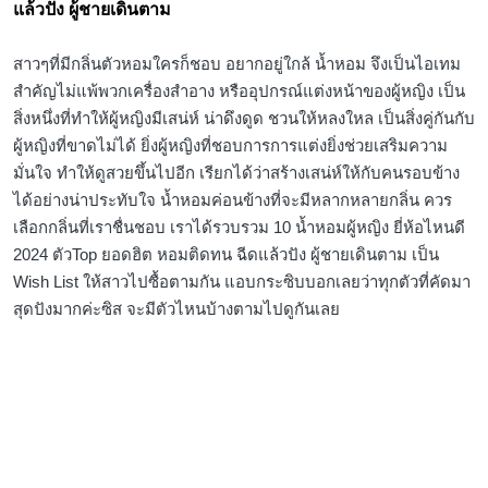
แล้วปัง ผู้ชายเดินตาม
สาวๆที่มีกลิ่นตัวหอมใครก็ชอบ อยากอยู่ใกล้ น้ำหอม จึงเป็นไอเทม
สำคัญไม่แพ้พวกเครื่องสำอาง หรืออุปกรณ์แต่งหน้าของผู้หญิง เป็น
สิ่งหนึ่งที่ทำให้ผู้หญิงมีเสน่ห์ น่าดึงดูด ชวนให้หลงใหล เป็นสิ่งคู่กันกับ
ผู้หญิงที่ขาดไม่ได้ ยิ่งผู้หญิงที่ชอบการการแต่งยิ่งช่วยเสริมความ
มั่นใจ ทำให้ดูสวยขึ้นไปอีก เรียกได้ว่าสร้างเสน่ห์ให้กับคนรอบข้าง
ได้อย่างน่าประทับใจ น้ำหอมค่อนข้างที่จะมีหลากหลายกลิ่น ควร
เลือกกลิ่นที่เราชื่นชอบ เราได้รวบรวม 10 น้ำหอมผู้หญิง ยี่ห้อไหนดี
2024 ตัวTop ยอดฮิต หอมติดทน ฉีดแล้วปัง ผู้ชายเดินตาม เป็น
Wish List ให้สาวไปซื้อตามกัน แอบกระซิบบอกเลยว่าทุกตัวที่คัดมา
สุดปังมากค่ะซิส จะมีตัวไหนบ้างตามไปดูกันเลย