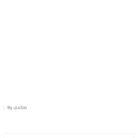
นุ่นน้อย
By
Posted
by