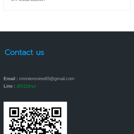
Contact us
Email :
minniereview69@gmail.com
Line :
@511tlryz