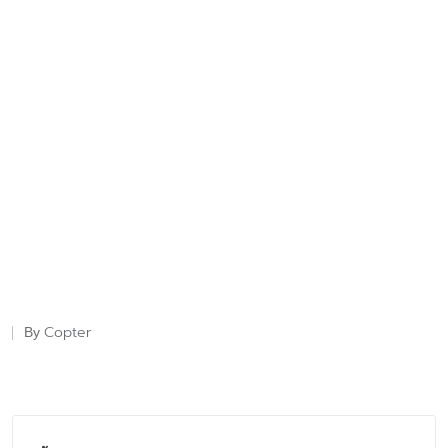
Copter
By
Posted
by