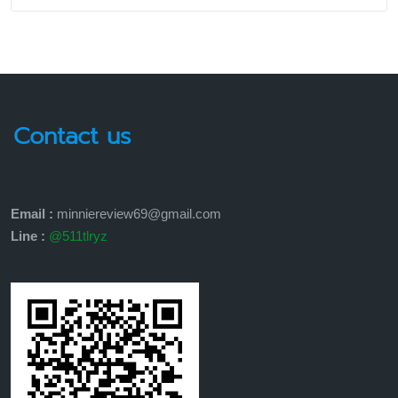
Contact us
Email :
minniereview69@gmail.com
Line :
@511tlryz