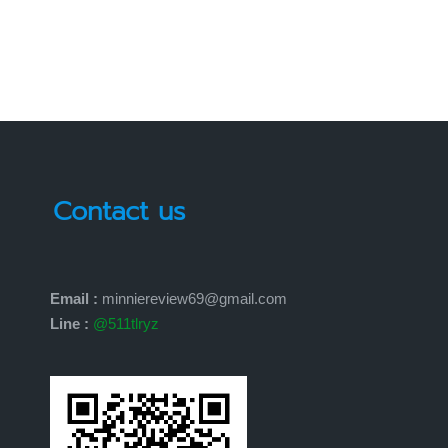
Contact us
Email :
minniereview69@gmail.com
Line :
@511tlryz