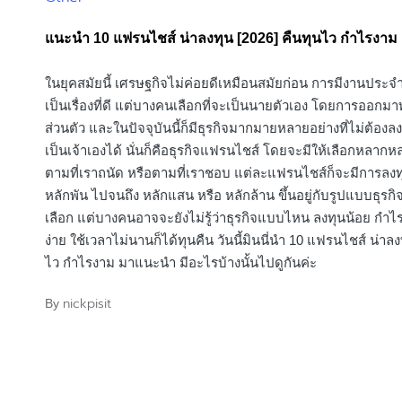
in
แนะนำ 10 แฟรนไชส์ น่าลงทุน [2026] คืนทุนไว กำไรงาม
ในยุคสมัยนี้ เศรษฐกิจไม่ค่อยดีเหมือนสมัยก่อน การมีงานประจ
เป็นเรื่องที่ดี แต่บางคนเลือกที่จะเป็นนายตัวเอง โดยการออกมา
ส่วนตัว และในปัจจุบันนี้ก็มีธุรกิจมากมายหลายอย่างที่ไม่ต้องล
เป็นเจ้าเองได้ นั่นก็คือธุรกิจแฟรนไชส์ โดยจะมีให้เลือกหลาก
ตามที่เราถนัด หรือตามที่เราชอบ แต่ละแฟรนไชส์ก็จะมีการลงทุ
หลักพัน ไปจนถึง หลักแสน หรือ หลักล้าน ขึ้นอยู่กับรูปแบบธุรกิจ
เลือก แต่บางคนอาจจะยังไม่รู้ว่าธุรกิจแบบไหน ลงทุนน้อย กำไ
ง่าย ใช้เวลาไม่นานก็ได้ทุนคืน วันนี้มินนี่นำ 10 แฟรนไชส์ น่าลง
ไว กำไรงาม มาแนะนำ มีอะไรบ้างนั้นไปดูกันค่ะ
nickpisit
By
Posted
by