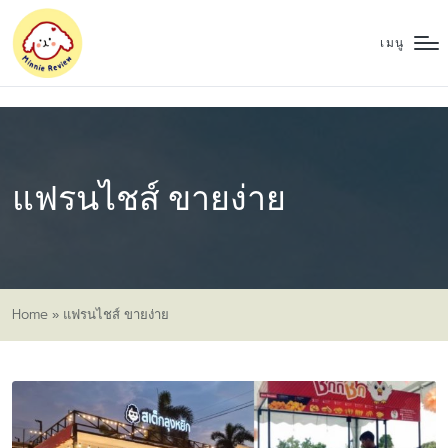
เมนู
แฟรนไชส์ ขายง่าย
Home
»
แฟรนไชส์ ขายง่าย