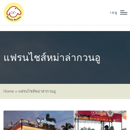
เมนู
แฟรนไชส์หม่าล่ากวนอู
Home
»
แฟรนไชส์หม่าล่ากวนอู