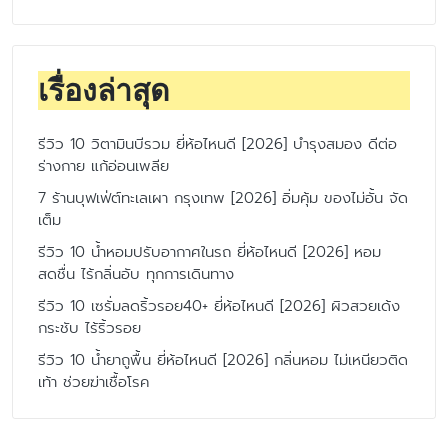
เรื่องล่าสุด
รีวิว 10 วิตามินบีรวม ยี่ห้อไหนดี [2026] บำรุงสมอง ดีต่อ
ร่างกาย แก้อ่อนเพลีย
7 ร้านบุฟเฟ่ต์ทะเลเผา กรุงเทพ [2026] อิ่มคุ้ม ของไม่อั้น จัด
เต็ม
รีวิว 10 น้ำหอมปรับอากาศในรถ ยี่ห้อไหนดี [2026] หอม
สดชื่น ไร้กลิ่นอับ ทุกการเดินทาง
รีวิว 10 เซรั่มลดริ้วรอย40+ ยี่ห้อไหนดี [2026] ผิวสวยเด้ง
กระชับ ไร้ริ้วรอย
รีวิว 10 น้ำยาถูพื้น ยี่ห้อไหนดี [2026] กลิ่นหอม ไม่เหนียวติด
เท้า ช่วยฆ่าเชื้อโรค