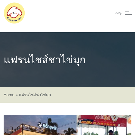
เมนู
แฟรนไชส์ชาไข่มุก
Home
»
แฟรนไชส์ชาไข่มุก