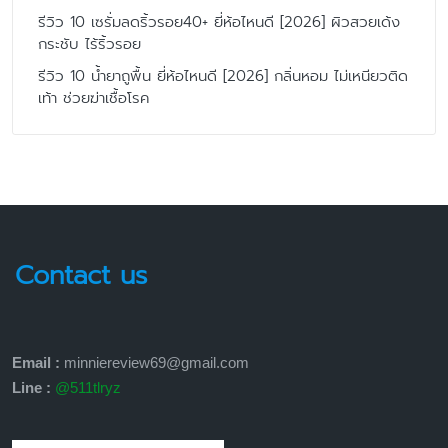
รีวิว 10 เซรั่มลดริ้วรอย40+ ยี่ห้อไหนดี [2026] ผิวสวยเด้ง
กระชับ ไร้ริ้วรอย
รีวิว 10 น้ำยาถูพื้น ยี่ห้อไหนดี [2026] กลิ่นหอม ไม่เหนียวติด
เท้า ช่วยฆ่าเชื้อโรค
Contact us
Email :
minniereview69@gmail.com
Line :
@511tlryz