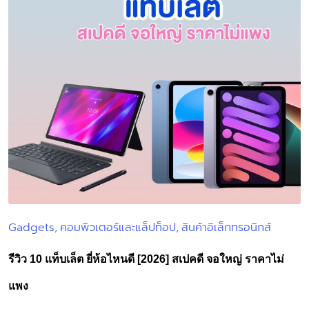
Gadgets
คอมพิวเตอร์และแล็ปท็อป
สินค้าอิเล็กทรอนิกส์
Posted
in
รีวิว 10 แท็บเล็ต ยี่ห้อไหนดี [2026] สเปคดี จอใหญ่ ราคาไม่
แพง