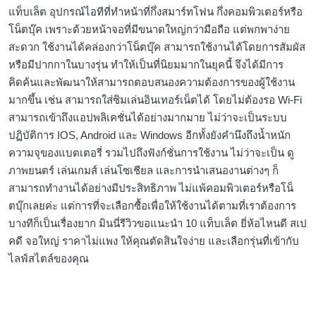
แท็บเล็ต อุปกรณ์ไอทีที่ทำหน้าที่กึ่งสมาร์ทโฟน กึ่งคอมพิวเตอร์หรือ
โน็ตบุ๊ค เพราะด้วยหน้าจอที่มีขนาดใหญ่กว่ามือถือ แต่พกพาง่าย
สะดวก ใช้งานได้คล่องกว่าโน็ตบุ๊ค สามารถใช้งานได้โดยการสัมผัส
หรือมีปากกาในบางรุ่น ทำให้เป็นที่นิยมมากในยุคนี้ จึงได้มีการ
คิดค้นและพัฒนาให้สามารถตอบสนองความต้องการของผู้ใช้งาน
มากขึ้น เช่น สามารถใส่ซิมเล่นอินเทอร์เน็ตได้ โดยไม่ต้องรอ Wi-Fi
สามารถเข้าถึงแอปพลิเคชั่นได้อย่างมากมาย ไม่ว่าจะเป็นระบบ
ปฏิบัติการ IOS, Android และ Windows อีกทั้งยังคำนึงถึงน้ำหนัก
ความจุของแบตเตอรี่ รวมไปถึงฟังก์ชั่นการใช้งาน ไม่ว่าจะเป็น ดู
ภาพยนตร์ เล่นเกมส์ เล่นโซเชียล และการนำเสนองานต่างๆ ก็
สามารถทำงานได้อย่างมีประสิทธิภาพ ไม่แพ้คอมพิวเตอร์หรือโน็
ตบุ๊กเลยค่ะ แต่การที่จะเลือกซื้อเพื่อให้ใช้งานได้ตามที่เราต้องการ
บางทีก็เป็นเรื่องยาก มินนี่รีวิวขอแนะนำ 10 แท็บเล็ต ยี่ห้อไหนดี สเป
คดี จอใหญ่ ราคาไม่แพง ให้คุณตัดสินใจง่าย และเลือกรุ่นที่เข้ากับ
ไลฟ์สไตล์ของคุณ