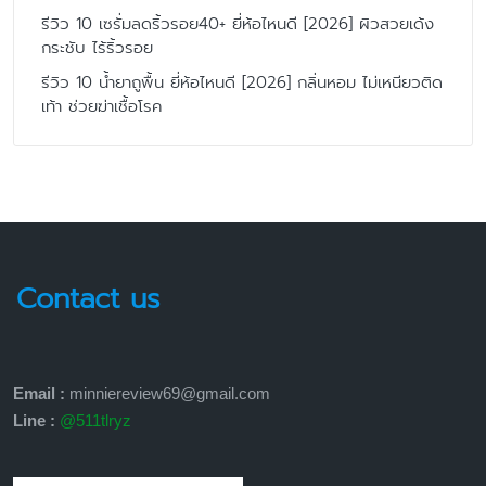
รีวิว 10 เซรั่มลดริ้วรอย40+ ยี่ห้อไหนดี [2026] ผิวสวยเด้ง
กระชับ ไร้ริ้วรอย
รีวิว 10 น้ำยาถูพื้น ยี่ห้อไหนดี [2026] กลิ่นหอม ไม่เหนียวติด
เท้า ช่วยฆ่าเชื้อโรค
Contact us
Email :
minniereview69@gmail.com
Line :
@511tlryz