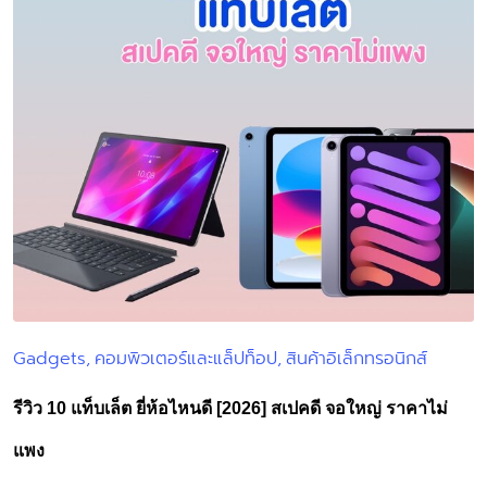
Gadgets
คอมพิวเตอร์และแล็ปท็อป
สินค้าอิเล็กทรอนิกส์
Posted
in
รีวิว 10 แท็บเล็ต ยี่ห้อไหนดี [2026] สเปคดี จอใหญ่ ราคาไม่
แพง