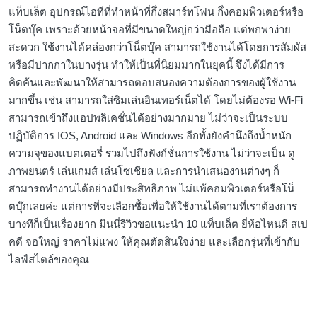
แท็บเล็ต อุปกรณ์ไอทีที่ทำหน้าที่กึ่งสมาร์ทโฟน กึ่งคอมพิวเตอร์หรือ
โน็ตบุ๊ค เพราะด้วยหน้าจอที่มีขนาดใหญ่กว่ามือถือ แต่พกพาง่าย
สะดวก ใช้งานได้คล่องกว่าโน็ตบุ๊ค สามารถใช้งานได้โดยการสัมผัส
หรือมีปากกาในบางรุ่น ทำให้เป็นที่นิยมมากในยุคนี้ จึงได้มีการ
คิดค้นและพัฒนาให้สามารถตอบสนองความต้องการของผู้ใช้งาน
มากขึ้น เช่น สามารถใส่ซิมเล่นอินเทอร์เน็ตได้ โดยไม่ต้องรอ Wi-Fi
สามารถเข้าถึงแอปพลิเคชั่นได้อย่างมากมาย ไม่ว่าจะเป็นระบบ
ปฏิบัติการ IOS, Android และ Windows อีกทั้งยังคำนึงถึงน้ำหนัก
ความจุของแบตเตอรี่ รวมไปถึงฟังก์ชั่นการใช้งาน ไม่ว่าจะเป็น ดู
ภาพยนตร์ เล่นเกมส์ เล่นโซเชียล และการนำเสนองานต่างๆ ก็
สามารถทำงานได้อย่างมีประสิทธิภาพ ไม่แพ้คอมพิวเตอร์หรือโน็
ตบุ๊กเลยค่ะ แต่การที่จะเลือกซื้อเพื่อให้ใช้งานได้ตามที่เราต้องการ
บางทีก็เป็นเรื่องยาก มินนี่รีวิวขอแนะนำ 10 แท็บเล็ต ยี่ห้อไหนดี สเป
คดี จอใหญ่ ราคาไม่แพง ให้คุณตัดสินใจง่าย และเลือกรุ่นที่เข้ากับ
ไลฟ์สไตล์ของคุณ