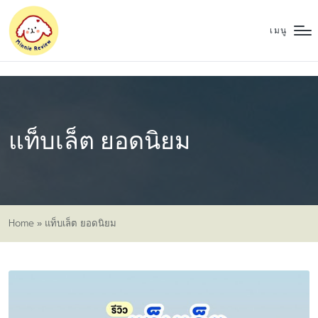
เมนู
แท็บเล็ต ยอดนิยม
Home
»
แท็บเล็ต ยอดนิยม