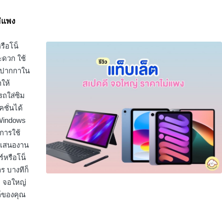
ม่แพง
รือโน็
ะดวก ใช้
มีปากกาใน
าให้
ถใส่ซิม
ชั่นได้
 Windows
นการใช้
นำเสนองาน
์หรือโน็
าร บางทีก็
ดี จอใหญ่
ล์ของคุณ