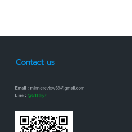
Posted
by
Contact us
Email :
minniereview69@gmail.com
Line :
@511tlryz