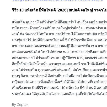
in
รีวิว 10 แท็บเล็ต ยี่ห้อไหนดี [2026] สเปคดี จอใหญ่ ราคาไ
แท็บเล็ต อุปกรณ์ไอทีที่ทำหน้าที่กึ่งสมาร์ทโฟน กึ่งคอมพิวเตอร์ห
ตบุ๊ค เพราะด้วยหน้าจอที่มีขนาดใหญ่กว่ามือถือ แต่พกพาง่าย ส
งานได้คล่องกว่าโน็ตบุ๊ค สามารถใช้งานได้โดยการสัมผัส หรือ
บางรุ่น ทำให้เป็นที่นิยมมากในยุคนี้ จึงได้มีการคิดค้นและพัฒน
สามารถตอบสนองความต้องการของผู้ใช้งานมากขึ้น เช่น สามาร
เล่นอินเทอร์เน็ตได้ โดยไม่ต้องรอ Wi-Fi สามารถเข้าถึงแอปพลิเค
อย่างมากมาย ไม่ว่าจะเป็นระบบปฏิบัติการ IOS, Android และ
อีกทั้งยังคำนึงถึงน้ำหนัก ความจุของแบตเตอรี่ รวมไปถึงฟังก์ชั่
งาน ไม่ว่าจะเป็น ดูภาพยนตร์ เล่นเกมส์ เล่นโซเชียล และการ
ต่างๆ ก็สามารถทำงานได้อย่างมีประสิทธิภาพ ไม่แพ้คอมพิวเตอร
ตบุ๊กเลยค่ะ แต่การที่จะเลือกซื้อเพื่อให้ใช้งานได้ตามที่เราต้องก
เป็นเรื่องยาก มินนี่รีวิวขอแนะนำ 10 แท็บเล็ต ยี่ห้อไหนดี สเปค
ราคาไม่แพง ให้คุณตัดสินใจง่าย และเลือกรุ่นที่เข้ากับไลฟ์สไต
Copter
By