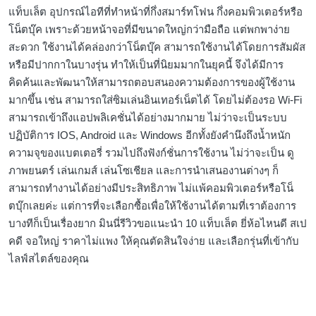
แท็บเล็ต อุปกรณ์ไอทีที่ทำหน้าที่กึ่งสมาร์ทโฟน กึ่งคอมพิวเตอร์หรือ
โน็ตบุ๊ค เพราะด้วยหน้าจอที่มีขนาดใหญ่กว่ามือถือ แต่พกพาง่าย
สะดวก ใช้งานได้คล่องกว่าโน็ตบุ๊ค สามารถใช้งานได้โดยการสัมผัส
หรือมีปากกาในบางรุ่น ทำให้เป็นที่นิยมมากในยุคนี้ จึงได้มีการ
คิดค้นและพัฒนาให้สามารถตอบสนองความต้องการของผู้ใช้งาน
มากขึ้น เช่น สามารถใส่ซิมเล่นอินเทอร์เน็ตได้ โดยไม่ต้องรอ Wi-Fi
สามารถเข้าถึงแอปพลิเคชั่นได้อย่างมากมาย ไม่ว่าจะเป็นระบบ
ปฏิบัติการ IOS, Android และ Windows อีกทั้งยังคำนึงถึงน้ำหนัก
ความจุของแบตเตอรี่ รวมไปถึงฟังก์ชั่นการใช้งาน ไม่ว่าจะเป็น ดู
ภาพยนตร์ เล่นเกมส์ เล่นโซเชียล และการนำเสนองานต่างๆ ก็
สามารถทำงานได้อย่างมีประสิทธิภาพ ไม่แพ้คอมพิวเตอร์หรือโน็
ตบุ๊กเลยค่ะ แต่การที่จะเลือกซื้อเพื่อให้ใช้งานได้ตามที่เราต้องการ
บางทีก็เป็นเรื่องยาก มินนี่รีวิวขอแนะนำ 10 แท็บเล็ต ยี่ห้อไหนดี สเป
คดี จอใหญ่ ราคาไม่แพง ให้คุณตัดสินใจง่าย และเลือกรุ่นที่เข้ากับ
ไลฟ์สไตล์ของคุณ