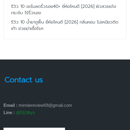
รีวิว 10 เซรั่มลดริ้วรอย40+ ยี่ห้อไหนดี [2026] ผิวสวยเด้ง
กระชับ ไร้ริ้วรอย
รีวิว 10 น้ำยาถูพื้น ยี่ห้อไหนดี [2026] กลิ่นหอม ไม่เหนียวติด
เท้า ช่วยฆ่าเชื้อโรค
Contact us
Email :
minniereview69@gmail.com
Line :
@511tlryz