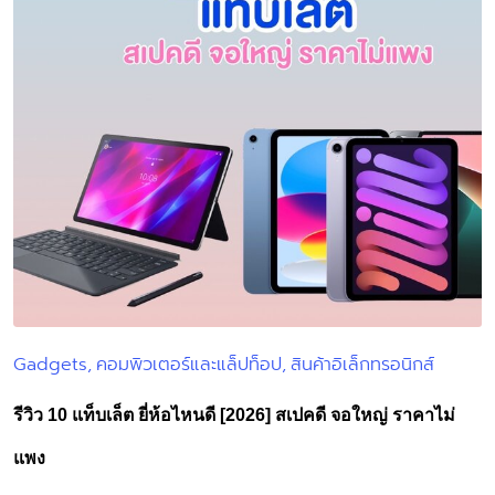
Gadgets
คอมพิวเตอร์และแล็ปท็อป
สินค้าอิเล็กทรอนิกส์
Posted
in
รีวิว 10 แท็บเล็ต ยี่ห้อไหนดี [2026] สเปคดี จอใหญ่ ราคาไม่
แพง